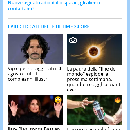
Nuovi segnali radio dallo spazio, gli alieni ci
contattano?
I PIÙ CLICCATI DELLE ULTIME 24 ORE
Vip e personaggi nati il 4
La paura della "fine del
agosto: tutti i
mondo" esplode la
compleanni illustri
prossima settimana,
quando tre agghiaccianti
eventi ...
Ilary Blasi sposa Bastian
L'errore che molti fanno