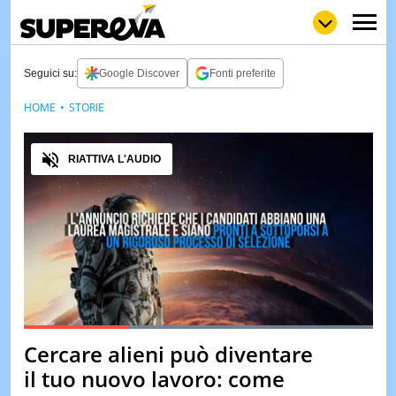
Seguici su:
Google Discover
Fonti preferite
HOME
STORIE
NEWS
LOL
GULP
LOVE
Audio
STORIE
RIATTIVA L'AUDIO
VIDEO
WOW
POP
CURIOS
CINEM
& TV
QUIZ
&
TEST
Loaded
:
100.00%
Cercare alieni può diventare
Pause
Unmute
MUSIC
il tuo nuovo lavoro: come
&
SPETT