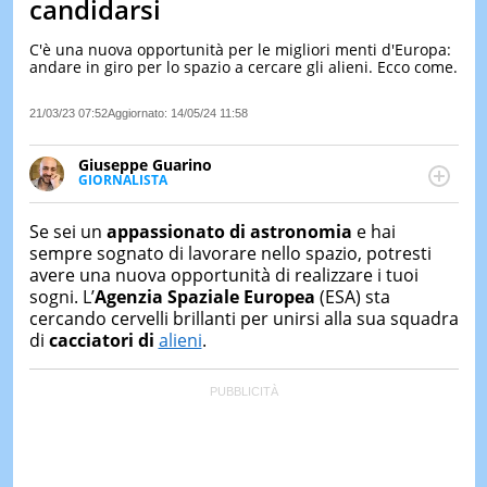
candidarsi
LE
NOTIZI
C'è una nuova opportunità per le migliori menti d'Europa:
DI
andare in giro per lo spazio a cercare gli alieni. Ecco come.
OGGI
21/03/23 07:52
Aggiornato:
14/05/24 11:58
LE
NOTIZI
DI
Giuseppe Guarino
IERI
GIORNALISTA
Ph(D) in Diritto Comparato e processi di
CONTAT
integrazione e attivo nel campo della ricerca, in
Se sei un
appassionato di astronomia
e hai
particolare sulla Storia contemporanea di America
sempre sognato di lavorare nello spazio, potresti
Latina e Spagna. Collabora con numerose testate ed
avere una nuova opportunità di realizzare i tuoi
è presidente dell'Associazione Culturale "La
sogni. L’
Agenzia Spaziale Europea
(ESA) sta
Biblioteca del Sannio".
cercando cervelli brillanti per unirsi alla sua squadra
di
cacciatori di
alieni
.