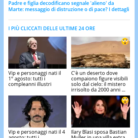
Padre e figlia decodificano segnale 'alieno' da
Marte: messaggio di distruzione o di pace? I dettagli
I PIÙ CLICCATI DELLE ULTIME 24 ORE
Vip e personaggi nati il
C'è un deserto dove
1° agosto: tutti i
compaiono figure visibili
compleanni illustri
solo dal cielo: il mistero
irrisolto da 2000 anni ...
Vip e personaggi nati il 4
Ilary Blasi sposa Bastian
agosto: tutti i
Muller in una villa extra