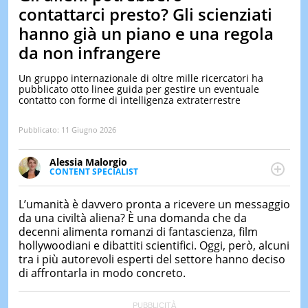
&
contattarci presto? Gli scienziati
TEST
hanno già un piano e una regola
MUSIC
da non infrangere
&
SPETT
Un gruppo internazionale di oltre mille ricercatori ha
LE
pubblicato otto linee guida per gestire un eventuale
NOTIZI
contatto con forme di intelligenza extraterrestre
DI
OGGI
Pubblicato:
11 Giugno 2026
LE
NOTIZI
Alessia Malorgio
DI
CONTENT SPECIALIST
IERI
Ha conseguito un Master in Marketing Management
e Google Digital Training su Marketing digitale. Si
L’umanità è davvero pronta a ricevere un messaggio
CONTAT
occupa della creazione di contenuti in ottica SEO e
da una civiltà aliena? È una domanda che da
dello sviluppo di strategie marketing attraverso
decenni alimenta romanzi di fantascienza, film
canali digitali.
hollywoodiani e dibattiti scientifici. Oggi, però, alcuni
tra i più autorevoli esperti del settore hanno deciso
di affrontarla in modo concreto.