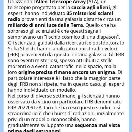
Utilizzando l’
Allen Telescope Array
(ATA), un
telescopio progettato per la
caccia agli alieni,
gli
esperti hanno individuato
35 misteriosi sciami
radio
provenienti da una galassia distante circa un
miliardo di anni luce dalla Terra
. Quello che ha
sorpreso gli scienziati è che questi segnali
sembravano un “fischio cosmico di una diapason”.
Gli scienziati, guidati dalla ricercatrice postdottorato
Sofia Sheikh, hanno analizzato i burst radio veloci
(FRB) provenienti da questa lontana galassia. Gli FRB
sono eventi misteriosi, spesso attribuiti a stelle
morenti o a eventi catastrofici nello spazio, ma la
loro
origine precisa rimane ancora un enigma
. Di
particolare interesse è il fatto che la maggior parte
degli FRB non si ripete, ma in questo caso, gli esperti
hanno individuato un modello.
Nel corso di diverse settimane, gli scienziati hanno
osservato da vicino un particolare FRB denominato
FRB 20220912A. Ciò che ha reso questo studio così
straordinario è che i burst di radiazioni, inizialmente
privi di un modello riconoscibile, hanno
gradualmente sviluppato una
sequenza mai vista
prima dagli astronomi.