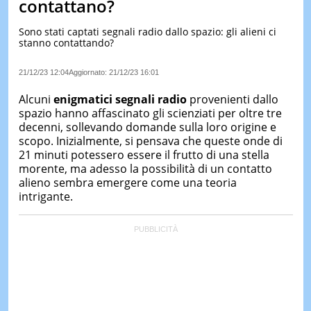
contattano?
LE
NOTIZI
Sono stati captati segnali radio dallo spazio: gli alieni ci
DI
stanno contattando?
OGGI
21/12/23 12:04
Aggiornato:
21/12/23 16:01
LE
NOTIZI
Alcuni
enigmatici segnali radio
provenienti dallo
DI
IERI
spazio hanno affascinato gli scienziati per oltre tre
decenni, sollevando domande sulla loro origine e
CONTAT
scopo. Inizialmente, si pensava che queste onde di
21 minuti potessero essere il frutto di una stella
morente, ma adesso la possibilità di un contatto
alieno sembra emergere come una teoria
intrigante.