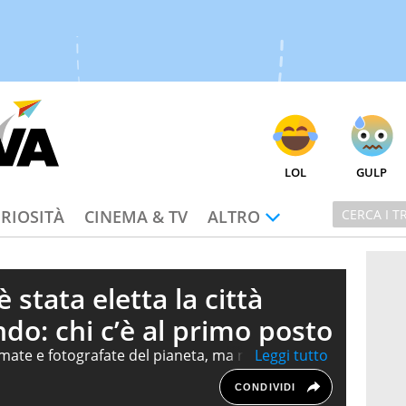
LOL
GULP
RIOSITÀ
CINEMA & TV
ALTRO
 stata eletta la città
do: chi c’è al primo posto
amate e fotografate del pianeta, ma nella nuova
a alle migliori del mondo il risultato sorprende: il
CONDIVIDI
, anzi, l’Italia è presente in top 50 con una sola