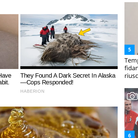
Temp
fida
riusc