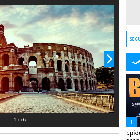
 quale si tratta? E qual è invece la città più bella
di Time Out?
SEGU
1
di
6
Spid