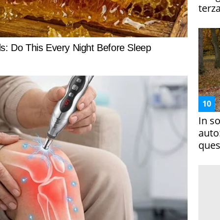
terza
In s
auto
ques