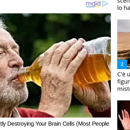
scena
lo h
C'è 
figur
miste