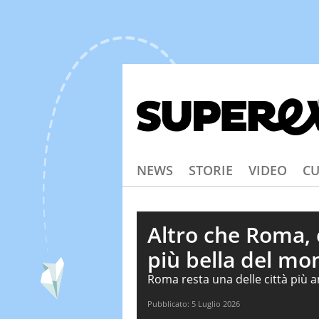
NEWS
STORIE
VIDEO
CU
Altro che Roma, è
più bella del mon
Roma resta una delle città più 
classifica internazionale dedicat
Pubblicato:
5 Luglio 2026
primo posto non parla italiano. E