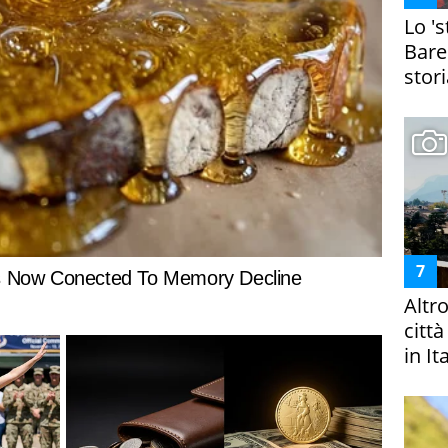
Lo '
Bare
stori
Altr
citt
in It