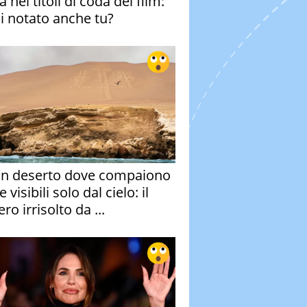
 nei titoli di coda del film:
ai notato anche tu?
un deserto dove compaiono
e visibili solo dal cielo: il
ro irrisolto da ...