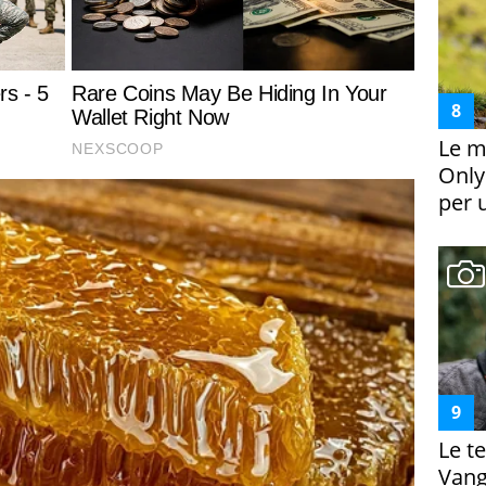
Le m
Only
per 
Le te
Vanga