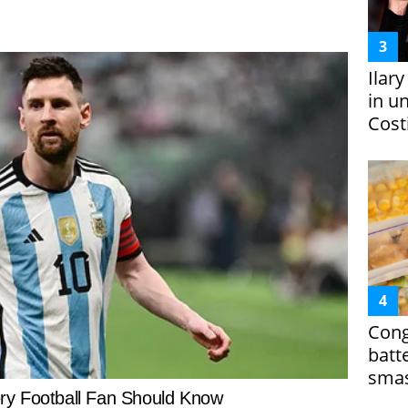
Ilar
in un
Costi
Cong
batt
smas