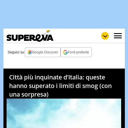
Seguici su:
Google Discover
Fonti preferite
NEWS
LOL
GULP
LOVE
Città più inquinate d’Italia: queste
STORIE
hanno superato i limiti di smog (con
VIDEO
una sorpresa)
WOW
POP
CURIOS
CINEM
& TV
QUIZ