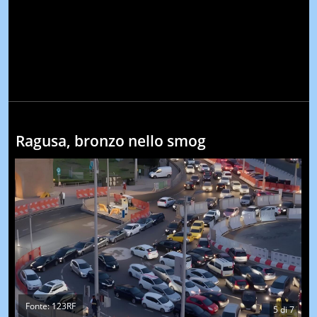
Ragusa, bronzo nello smog
Fonte: 123RF
5
di
7