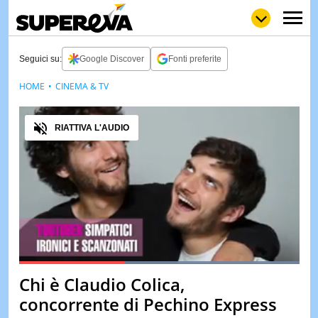
Seguici su:
Google Discover
Fonti preferite
HOME
CINEMA & TV
NEWS
LOL
GULP
LOVE
Audio
STORIE
RIATTIVA L'AUDIO
VIDEO
WOW
POP
CURIOS
CINEM
& TV
QUIZ
&
TEST
Loaded
:
100.00%
Chi è Claudio Colica,
Pause
Unmute
MUSIC
concorrente di Pechino Express
&
SPETT