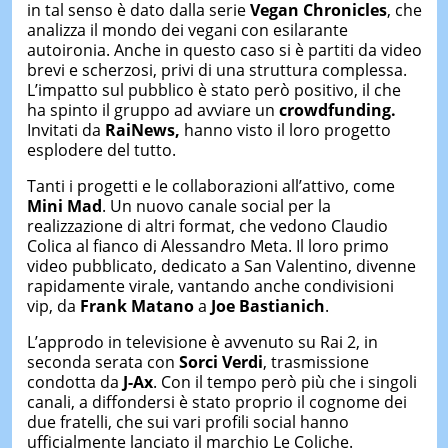
in tal senso è dato dalla serie
Vegan Chronicles
, che
analizza il mondo dei vegani con esilarante
autoironia. Anche in questo caso si è partiti da video
brevi e scherzosi, privi di una struttura complessa.
L’impatto sul pubblico è stato però positivo, il che
ha spinto il gruppo ad avviare un
crowdfunding.
Invitati da
RaiNews,
hanno visto il loro progetto
esplodere del tutto.
Tanti i progetti e le collaborazioni all’attivo, come
Mini Mad
. Un nuovo canale social per la
realizzazione di altri format, che vedono Claudio
Colica al fianco di Alessandro Meta. Il loro primo
video pubblicato, dedicato a San Valentino, divenne
rapidamente virale, vantando anche condivisioni
vip, da
Frank Matano
a
Joe Bastianich
.
L’approdo in televisione è avvenuto su Rai 2, in
seconda serata con
Sorci Verdi
, trasmissione
condotta da
J-Ax
. Con il tempo però più che i singoli
canali, a diffondersi è stato proprio il cognome dei
due fratelli, che sui vari profili social hanno
ufficialmente lanciato il marchio Le Coliche.