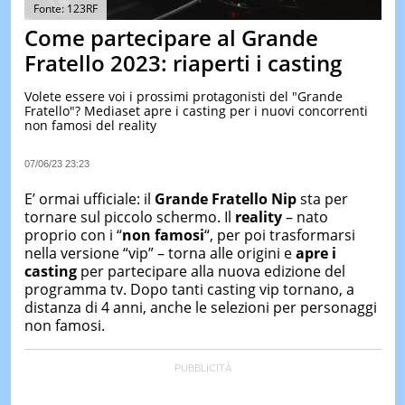
&
Fonte: 123RF
TEST
Come partecipare al Grande
MUSIC
Fratello 2023: riaperti i casting
&
SPETT
Volete essere voi i prossimi protagonisti del "Grande
Fratello"? Mediaset apre i casting per i nuovi concorrenti
LE
non famosi del reality
NOTIZI
DI
OGGI
07/06/23 23:23
LE
E’ ormai ufficiale: il
Grande Fratello Nip
sta per
NOTIZI
tornare sul piccolo schermo. Il
reality
– nato
DI
proprio con i “
non famosi
“, per poi trasformarsi
IERI
nella versione “vip” – torna alle origini e
apre i
CONTAT
casting
per partecipare alla nuova edizione del
programma tv. Dopo tanti casting vip tornano, a
distanza di 4 anni, anche le selezioni per personaggi
non famosi.