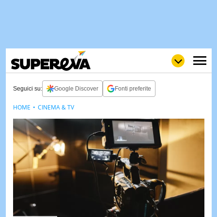
Seguici su:
Google Discover
Fonti preferite
HOME
CINEMA & TV
NEWS
LOL
GULP
LOVE
STORIE
VIDEO
WOW
POP
CURIOS
CINEM
& TV
QUIZ