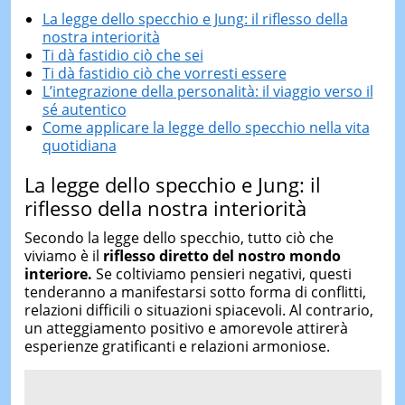
La legge dello specchio e Jung: il riflesso della
nostra interiorità
Ti dà fastidio ciò che sei
Ti dà fastidio ciò che vorresti essere
L’integrazione della personalità: il viaggio verso il
sé autentico
Come applicare la legge dello specchio nella vita
quotidiana
La legge dello specchio e Jung: il
riflesso della nostra interiorità
Secondo la legge dello specchio, tutto ciò che
viviamo è il
riflesso diretto del nostro mondo
interiore.
Se coltiviamo pensieri negativi, questi
tenderanno a manifestarsi sotto forma di conflitti,
relazioni difficili o situazioni spiacevoli. Al contrario,
un atteggiamento positivo e amorevole attirerà
esperienze gratificanti e relazioni armoniose.