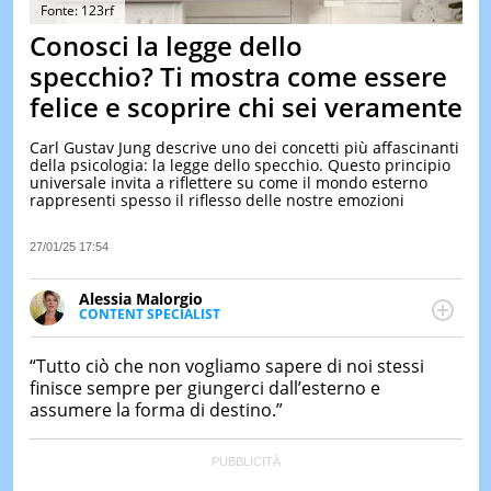
&
Fonte: 123rf
TEST
Conosci la legge dello
MUSIC
specchio? Ti mostra come essere
&
felice e scoprire chi sei veramente
SPETT
LE
Carl Gustav Jung descrive uno dei concetti più affascinanti
NOTIZI
della psicologia: la legge dello specchio. Questo principio
DI
universale invita a riflettere su come il mondo esterno
OGGI
rappresenti spesso il riflesso delle nostre emozioni
LE
NOTIZI
27/01/25 17:54
DI
IERI
Alessia Malorgio
CONTENT SPECIALIST
CONTAT
Ha conseguito un Master in Marketing Management
e Google Digital Training su Marketing digitale. Si
“Tutto ciò che non vogliamo sapere di noi stessi
occupa della creazione di contenuti in ottica SEO e
finisce sempre per giungerci dall’esterno e
dello sviluppo di strategie marketing attraverso
assumere la forma di destino.”
canali digitali.