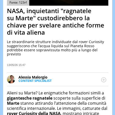
&
Fonte: 123rf
TEST
NASA, inquietanti "ragnatele
MUSIC
su Marte" custodirebbero la
&
chiave per svelare antiche forme
SPETT
di vita aliena
LE
NOTIZI
DI
Le straordinarie strutture individuate dal rover Curiosity
OGGI
suggeriscono che l’acqua liquida sul Pianeta Rosso
potrebbe essere sopravvissuta molto più a lungo del
previsto
LE
NOTIZI
DI
13/05/26 15:47
IERI
CONTAT
Alessia Malorgio
CONTENT SPECIALIST
Ha conseguito un Master in Marketing Management
e Google Digital Training su Marketing digitale. Si
Alieni su Marte? Le enigmatiche formazioni simili a
occupa della creazione di contenuti in ottica SEO e
gigantesche ragnatele
scoperte sulla superficie di
dello sviluppo di strategie marketing attraverso
Marte
stanno attirando l’attenzione della comunità
canali digitali.
scientifica internazionale. Le immagini, catturate dal
rover Curiosity della
NASA
, mostrano intricate