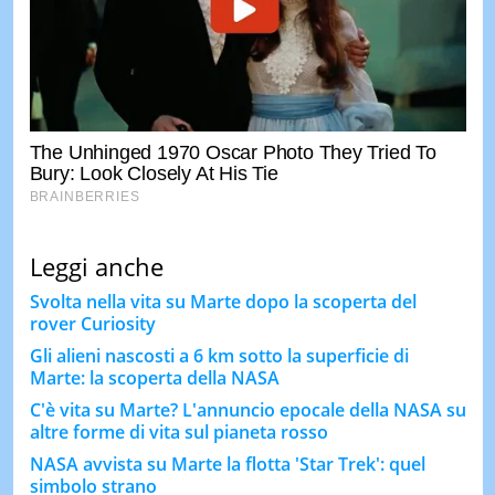
Leggi anche
Svolta nella vita su Marte dopo la scoperta del
rover Curiosity
Gli alieni nascosti a 6 km sotto la superficie di
Marte: la scoperta della NASA
C'è vita su Marte? L'annuncio epocale della NASA su
altre forme di vita sul pianeta rosso
NASA avvista su Marte la flotta 'Star Trek': quel
simbolo strano