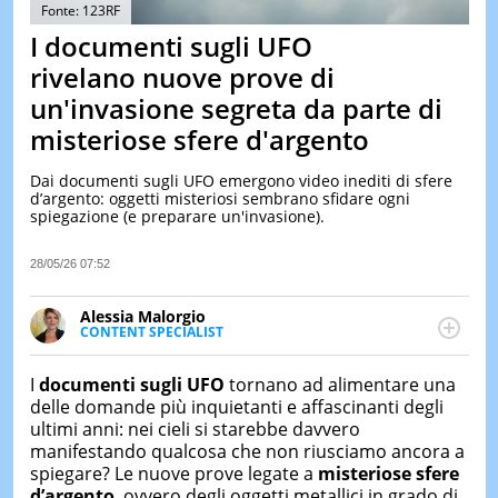
&
Fonte: 123RF
TEST
I documenti sugli UFO
MUSIC
rivelano nuove prove di
&
un'invasione segreta da parte di
SPETT
misteriose sfere d'argento
LE
NOTIZI
DI
Dai documenti sugli UFO emergono video inediti di sfere
OGGI
d’argento: oggetti misteriosi sembrano sfidare ogni
spiegazione (e preparare un'invasione).
LE
NOTIZI
28/05/26 07:52
DI
IERI
Alessia Malorgio
CONTAT
CONTENT SPECIALIST
Ha conseguito un Master in Marketing Management
e Google Digital Training su Marketing digitale. Si
I
documenti sugli UFO
tornano ad alimentare una
occupa della creazione di contenuti in ottica SEO e
delle domande più inquietanti e affascinanti degli
dello sviluppo di strategie marketing attraverso
ultimi anni: nei cieli si starebbe davvero
canali digitali.
manifestando qualcosa che non riusciamo ancora a
spiegare? Le nuove prove legate a
misteriose sfere
d’argento
, ovvero degli oggetti metallici in grado di