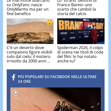
Le marmotte sbarcano
Lo 'strano' destino di
su OnlyFans: nasce
Franco Baresi: uno
OnlyMarms ma per un
scarto che cambiò la
fine benefico
storia del calcio
C'è un deserto dove
Spiderman 2026, il colpo
compaiono figure visibili
di scena nei titoli di coda
solo dal cielo: il mistero
del film: lo hai notato
irrisolto da 2000 anni ...
anche tu?
PIÙ POPOLARI SU FACEBOOK NELLE ULTIME
24 ORE