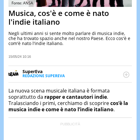
&
Fonte: ANSA
TEST
Musica, cos'è e come è nato
MUSIC
l'indie italiano
&
SPETT
Negli ultimi anni si sente molto parlare di musica indie,
che ha trovato spazio anche nel nostro Paese. Ecco cos'è e
LE
com'è nato l'indie italiano.
NOTIZI
DI
OGGI
15/05/24 10:16
LE
SuperEva
NOTIZI
REDAZIONE SUPEREVA
DI
FACEBOOK
SuperEva è il magazine di Italiaonline dedicato a
IERI
trend, curiosità, entertainment e “feel-good news”.
La nuova scena musicale italiana è formata
CONTAT
Pensato per tutti ma soprattutto per la GenZ, molto
soprattutto da
rapper e cantautori indie
.
“social” e sempre in cerca di notizie originali. Dalle
Tralasciando i primi, cerchiamo di scoprire
cos’è la
tendenze del momento ai fatti più strani alle
musica indie e come è nato l’indie italiano
.
scoperte più divertenti: mille storie da scoprire ogni
giorno”