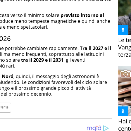
iscesa verso il minimo solare
previsto intorno al
oduce meno tempeste magnetiche e quindi anche
e e meno spettacolari.
2026
Le te
Vanga
ione potrebbe cambiare rapidamente.
Tra il 2027 e il
terza
i ma meno frequenti, soprattutto alle latitudini
imo solare
tra il 2029 e il 2031
, gli eventi
ù rari.
l Nord
, quindi, il messaggio degli astronomi è
chiudendo. Le condizioni favorevoli del ciclo solare
ngo e il prossimo grande picco di attività
à del prossimo decennio.
ferite
Hai 
cent