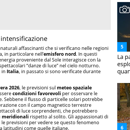
 intensificazione
turali affascinanti che si verificano nelle regioni
, in particolare nell’
emisfero nord
. In questi
La p
l’energia proveniente dal Sole interagisce con la
espl
ettacolari “danze di luce” nel cielo notturno.
quan
a in
Italia
, in passato si sono verificate durante
vera 2026
, le previsioni sul
meteo spaziale
essere
condizioni favorevoli
per osservare le
. Sebbene il flusso di particelle solari potrebbe
terazione con il campo magnetico terrestre
acoli di luce sorprendenti, che potrebbero
ù meridionali
rispetto al solito. Gli appassionati di
le previsioni per vedere se questo fenomeno
a latitudini come quelle italiane.