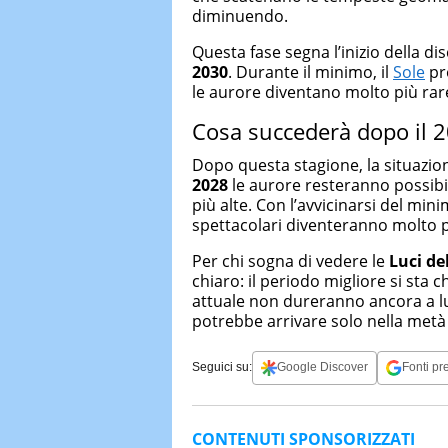
diminuendo.
Questa fase segna l’inizio della d
2030
. Durante il minimo, il
Sole
pr
le aurore diventano molto più rar
Cosa succederà dopo il 
Dopo questa stagione, la situaz
2028
le aurore resteranno possibil
più alte. Con l’avvicinarsi del min
spettacolari diventeranno molto pi
Per chi sogna di vedere le
Luci de
chiaro: il periodo migliore si sta 
attuale non dureranno ancora a lu
potrebbe arrivare solo nella met
Seguici su:
Google Discover
Fonti pre