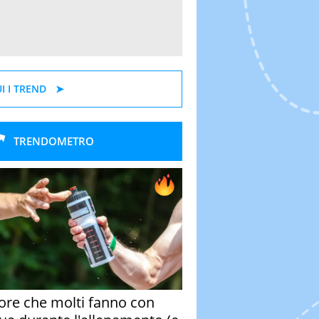
I I TREND
TRENDOMETRO
rore che molti fanno con