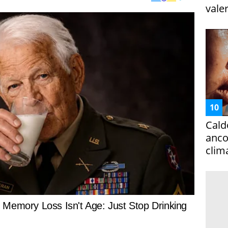
vale
Cald
ancor
clim