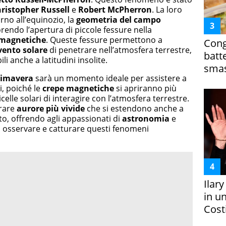
ristopher Russell
e
Robert McPherron
. La loro
rno all’equinozio, la
geometria del campo
rendo l’apertura di piccole fessure nella
 magnetiche
. Queste fessure permettono a
Cong
vento solare
di penetrare nell’atmosfera terrestre,
batt
li anche a latitudini insolite.
smas
rimavera
sarà un momento ideale per assistere a
i, poiché le
crepe magnetiche
si apriranno più
elle solari di interagire con l’atmosfera terrestre.
rare
aurore più vivide
che si estendono anche a
lito, offrendo agli appassionati di
astronomia
e
i osservare e catturare questi fenomeni
Ilar
in un
Costi