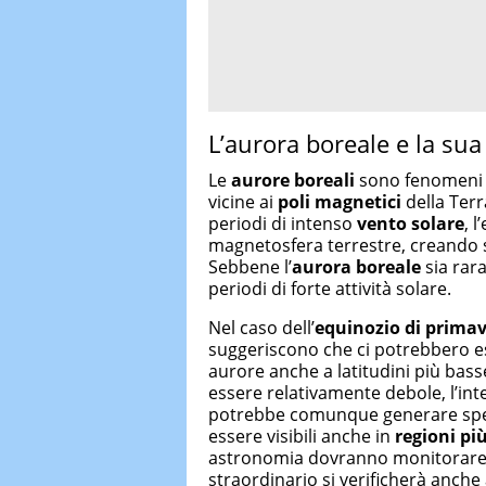
L’aurora boreale e la sua
Le
aurore boreali
sono fenomeni na
vicine ai
poli magnetici
della Terra
periodi di intenso
vento solare
, 
magnetosfera terrestre, creando sp
Sebbene l’
aurora boreale
sia rar
periodi di forte attività solare.
Nel caso dell’
equinozio di prima
suggeriscono che ci potrebbero 
aurore anche a latitudini più basse
essere relativamente debole, l’in
potrebbe comunque generare spett
essere visibili anche in
regioni pi
astronomia dovranno monitorare 
straordinario si verificherà anche 