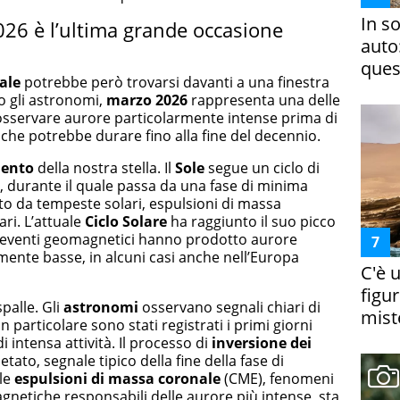
In s
26 è l’ultima grande occasione
auto
ques
ale
potrebbe però trovarsi davanti a una finestra
o gli astronomi,
marzo 2026
rappresenta una delle
osservare aurore particolarmente intense prima di
che potrebbe durare fino alla fine del decennio.
ento
della nostra stella. Il
Sole
segue un ciclo di
, durante il quale passa da una fase di minima
to da tempeste solari, espulsioni di massa
ri. L’attuale
Ciclo Solare
ha raggiunto il suo picco
i eventi geomagnetici hanno prodotto aurore
itamente basse, in alcuni casi anche nell’Europa
C'è 
figur
palle. Gli
astronomi
osservano segnali chiari di
miste
In particolare sono stati registrati i primi giorni
 intensa attività. Il processo di
inversione dei
tato, segnale tipico della fine della fase di
lle
espulsioni di massa coronale
(CME), fenomeni
etiche responsabili delle aurore più intense, sta