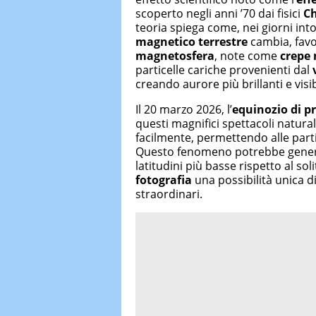
scoperto negli anni ’70 dai fisici
Ch
teoria spiega come, nei giorni into
magnetico terrestre
cambia, favo
magnetosfera
, note come
crepe
particelle cariche provenienti dal
creando aurore più brillanti e visibi
Il 20 marzo 2026, l’
equinozio di p
questi magnifici spettacoli natural
facilmente, permettendo alle partic
Questo fenomeno potrebbe gene
latitudini più basse rispetto al so
fotografia
una possibilità unica d
straordinari.