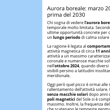
Aurora boreale: marzo 20
prima del 2030
Chi sogna di vedere
l’aurora bore
temporale molto limitata. Second
ultime opportunità concrete per 
un
lungo periodo
di calma solare 
La ragione è legata al
comportam
attività magnetica di circa
11 anni
attività a un massimo caratterizza
coronale e numerose macchie sola
nell’
ottobre 2024
, quando divers
visibili persino a latitudini insol
meridionale.
Oggi però quel picco è ormai alle s
rallentamento dell’attività solare. 
senza macchie solari
dopo anni di
poli magnetici
del Sole si è comple
massimo. Inoltre, la frequenza de
che scatenano le tempeste geomagn