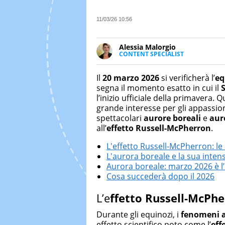
11/03/26 10:56
Alessia Malorgio
CONTENT SPECIALIST
Ha conseguito un Master in Ma
Marketing digitale. Si occupa de
Il
20 marzo 2026
si verificherà l’
eq
di strategie marketing attraverso
segna il momento esatto in cui il
l’inizio ufficiale della primaver
grande interesse per gli appassio
spettacolari
aurore boreali
e
aur
all’
effetto Russell-McPherron
.
L'effetto Russell-McPherron: le
L'aurora boreale e la sua intens
Aurora boreale: marzo 2026 è l
Cosa succederà dopo il 2026
L’e
ffetto Russell-McPh
Durante gli equinozi, i
fenomeni a
effetto scientifico noto come l’
eff