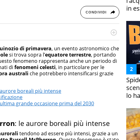
l'ac
in es
CONDIVIDI
rketing Management e Google Digital Training su
lla creazione di contenuti in ottica SEO e dello sviluppo
uinozio di primavera
, un evento astronomico che
 canali digitali.
Sole
si trova sopra l’
equatore terrestre
, portando
a. Questo fenomeno rappresenta anche un periodo di
nati di
fenomeni celesti
, in particolare per le
ora australi
che potrebbero intensificarsi grazie
Spid
scena
 aurore boreali più intense
lo h
ificazione
’ultima grande occasione prima del 2030
erron
: le aurore boreali più intense
urorali
tendono ad essere più intensi, grazie a un
etto Russell-McPherron
. Questo fenomeno è stato