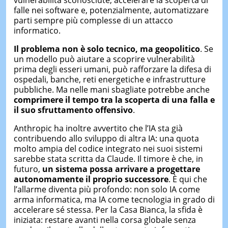
vulnerabilità sconosciute, accelerare la scoperta di
falle nei software e, potenzialmente, automatizzare
parti sempre più complesse di un attacco
informatico.
Il problema non è solo tecnico, ma geopolitico
. Se
un modello può aiutare a scoprire vulnerabilità
prima degli esseri umani, può rafforzare la difesa di
ospedali, banche, reti energetiche e infrastrutture
pubbliche. Ma nelle mani sbagliate potrebbe anche
comprimere il tempo tra la scoperta di una falla e
il suo sfruttamento offensivo
.
Anthropic ha inoltre avvertito che l’IA sta già
contribuendo allo sviluppo di altra IA: una quota
molto ampia del codice integrato nei suoi sistemi
sarebbe stata scritta da Claude. Il timore è che, in
futuro,
un sistema possa arrivare a progettare
autonomamente il proprio successore
. È qui che
l’allarme diventa più profondo: non solo IA come
arma informatica, ma IA come tecnologia in grado di
accelerare sé stessa. Per la Casa Bianca, la sfida è
iniziata: restare avanti nella corsa globale senza