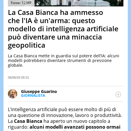
&
Fonte: 123RF
TEST
La Casa Bianca ha ammesso
MUSIC
che l'IA è un'arma: questo
&
modello di intelligenza artificiale
SPETT
può diventare una minaccia
LE
NOTIZI
geopolitica
DI
OGGI
La Casa Bianca mette in guardia sul potere dell’IA: alcuni
modelli potrebbero diventare strumenti di pressione
LE
globale.
NOTIZI
DI
IERI
06/06/26 09:31
CONTAT
Giuseppe Guarino
GIORNALISTA
Ph(D) in Diritto Comparato e processi di
integrazione e attivo nel campo della ricerca, in
L’intelligenza artificiale può essere molto di più di
particolare sulla Storia contemporanea di America
una questione di innovazione, lavoro o produttività.
Latina e Spagna. Collabora con numerose testate ed
La
Casa Bianca
ha aperto un nuovo capitolo a
è presidente dell'Associazione Culturale "La
riguardo:
alcuni modelli avanzati possono ormai
Biblioteca del Sannio".