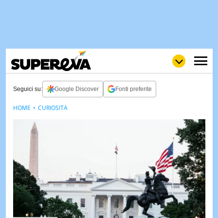
Seguici su:
Google Discover
Fonti preferite
HOME
CURIOSITÀ
NEWS
LOL
GULP
LOVE
STORIE
VIDEO
WOW
POP
CURIOS
CINEM
& TV
QUIZ