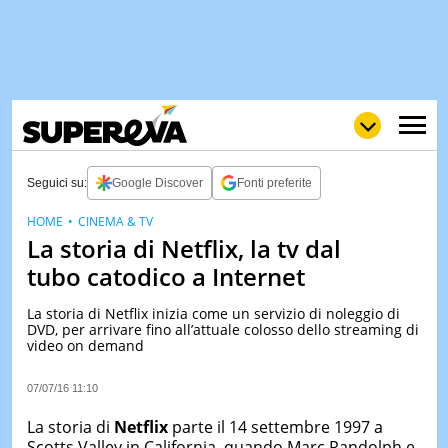
Seguici su:
Google Discover
Fonti preferite
HOME
CINEMA & TV
La storia di Netflix, la tv dal
NEWS
LOL
GULP
LOVE
tubo catodico a Internet
STORIE
La storia di Netflix inizia come un servizio di noleggio di
VIDEO
DVD, per arrivare fino all’attuale colosso dello streaming di
video on demand
WOW
POP
CURIOS
CINEM
07/07/16 11:10
& TV
La storia di
Netflix
parte il 14 settembre 1997 a
QUIZ
Scotts Valley in California, quando Marc Randolph e