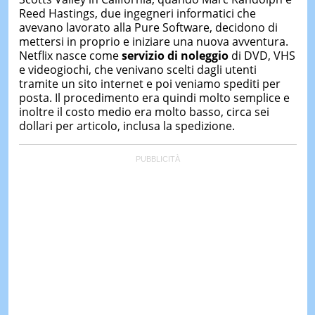
&
Reed Hastings, due ingegneri informatici che
TEST
avevano lavorato alla Pure Software, decidono di
mettersi in proprio e iniziare una nuova avventura.
MUSIC
&
Netflix nasce come
servizio di noleggio
di DVD, VHS
SPETT
e videogiochi, che venivano scelti dagli utenti
tramite un sito internet e poi veniamo spediti per
LE
posta. Il procedimento era quindi molto semplice e
NOTIZI
inoltre il costo medio era molto basso, circa sei
DI
OGGI
dollari per articolo, inclusa la spedizione.
LE
NOTIZI
DI
IERI
CONTAT