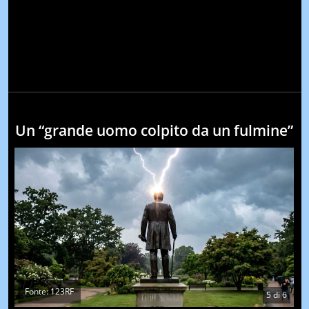
Un “grande uomo colpito da un fulmine”
Fonte: 123RF
5
di
6