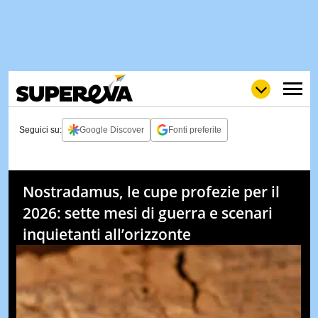
Seguici su:
Google Discover
Fonti preferite
NEWS
LOL
GULP
LOVE
Nostradamus, le cupe profezie per il
STORIE
2026: sette mesi di guerra e scenari
VIDEO
inquietanti all’orizzonte
WOW
POP
CURIOS
CINEM
& TV
QUIZ