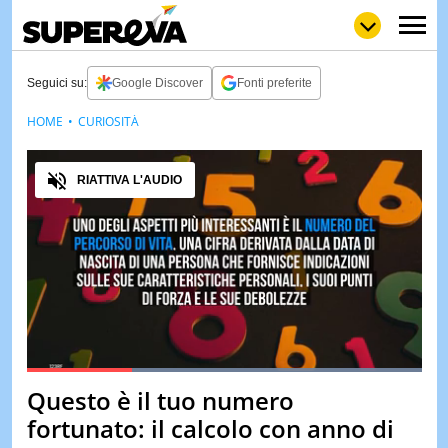
Seguici su:
Google Discover
Fonti preferite
HOME
CURIOSITÀ
NEWS
LOL
GULP
LOVE
Audio
STORIE
RIATTIVA L'AUDIO
VIDEO
WOW
POP
CURIOS
CINEM
& TV
QUIZ
&
TEST
Loaded
:
100.00%
Questo è il tuo numero
Pause
Unmute
MUSIC
fortunato: il calcolo con anno di
&
SPETT