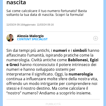
nascita
LE
NOTIZI
Sai come calcolcare il tuo numero fortunato? Basta
DI
soltanto la tua data di nascita. Scopri la formula!
OGGI
11/03/24 09:16
Aggiornato:
11/03/24 09:16
LE
NOTIZI
DI
Alessia Malorgio
IERI
CONTENT SPECIALIST
Ha conseguito un Master in Marketing Management
CONTAT
e Google Digital Training su Marketing digitale. Si
Sin dai tempi più antichi, i
numeri
e i
simboli
hanno
occupa della creazione di contenuti in ottica SEO e
affascinato l’umanità, ispirando pratiche come la
dello sviluppo di strategie marketing attraverso
numerologia. Civiltà antiche come
Babilonesi, Egizi
canali digitali.
e Greci
hanno riconosciuto il potere intrinseco dei
numeri e hanno sviluppato sistemi per
interpretarne il significato. Oggi, la
numerologia
continua a influenzare molte sfere della nostra vita,
offrendo un modo intrigante per comprendere noi
stessi e il nostro destino. Ma come calcolare il
“nostro” numero? Andiamo a scoprirlo insieme.