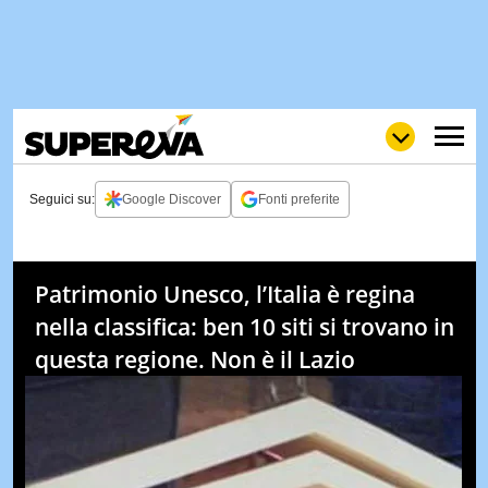
Seguici su:
Google Discover
Fonti preferite
NEWS
LOL
GULP
LOVE
Patrimonio Unesco, l’Italia è regina
STORIE
nella classifica: ben 10 siti si trovano in
VIDEO
questa regione. Non è il Lazio
WOW
POP
CURIOS
CINEM
& TV
QUIZ