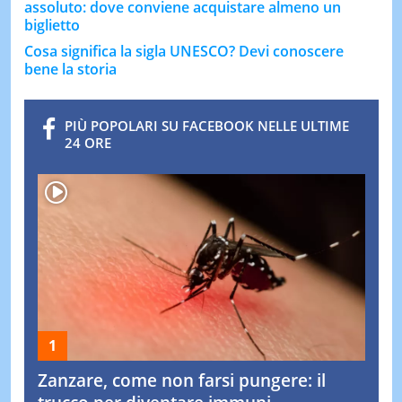
assoluto: dove conviene acquistare almeno un
biglietto
Cosa significa la sigla UNESCO? Devi conoscere
bene la storia
PIÙ POPOLARI SU FACEBOOK NELLE ULTIME
24 ORE
Zanzare, come non farsi pungere: il