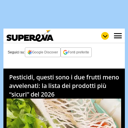
Seguici su:
Google Discover
Fonti preferite
NEWS
LOL
GULP
LOVE
Pesticidi, questi sono i due frutti meno
STORIE
avvelenati: la lista dei prodotti più
VIDEO
“sicuri” del 2026
WOW
POP
CURIOS
CINEM
& TV
QUIZ