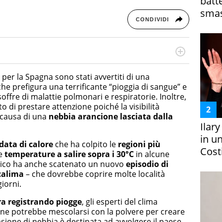
batt
smas
CONDIVIDI
rketing Management e Google Digital Training su
lla creazione di contenuti in ottica SEO e dello sviluppo
 per la Spagna sono stati avvertiti di una
 canali digitali.
e prefigura una terrificante “pioggia di sangue” e
ffre di malattie polmonari e respiratorie. Inoltre,
to di prestare attenzione poiché la visibilità
causa di una
nebbia arancione lasciata dalla
Ilar
in un
data di calore
che ha colpito le
regioni più
Costi
le
temperature a salire sopra i 30°C
in alcune
ico ha anche scatenato un nuovo
episodio di
calima
– che dovrebbe coprire molte località
giorni.
a registrando piogge
, gli esperti del clima
one potrebbe mescolarsi con la polvere per creare
asione di nebbia è destinata ad avvolgere il paese