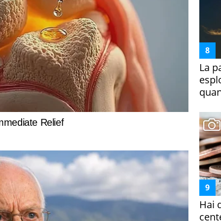
La p
espl
quan
Hai 
cent