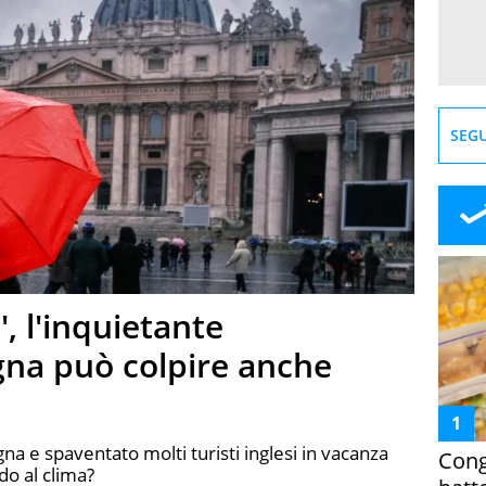
SEGU
', l'inquietante
na può colpire anche
gna e spaventato molti turisti inglesi in vacanza
Cong
do al clima?