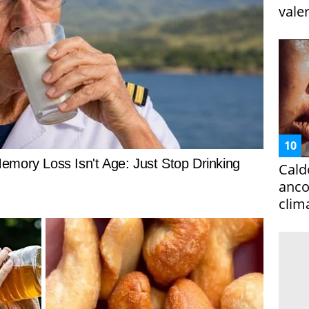
vale
Cald
ancor
clim