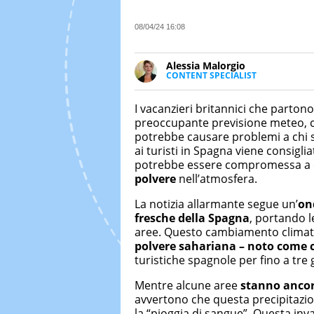
08/04/24 16:08
Alessia Malorgio
CONTENT SPECIALIST
Ha conseguito un Master in Ma
Marketing digitale. Si occupa de
I vacanzieri britannici che partono
di strategie marketing attraverso
preoccupante previsione meteo, ch
potrebbe causare problemi a chi so
ai turisti in Spagna viene consiglia
potrebbe essere compromessa a 
polvere
nell’atmosfera.
La notizia allarmante segue un’
on
fresche della Spagna
, portando 
aree. Questo cambiamento climat
polvere sahariana – noto come 
turistiche spagnole per fino a tre 
Mentre alcune aree
stanno ancor
avvertono che questa precipitazi
la “pioggia di sangue”. Questa inv