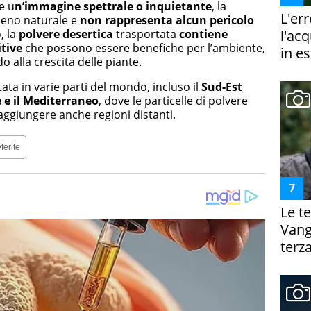
e u
n’immagine spettrale o inquietante
, la
L'er
meno naturale e
non rappresenta alcun pericolo
l'ac
, la
polvere desertica
trasportata
contiene
tive
che possono essere benefiche per l’ambiente,
in es
o alla crescita delle piante.
ta in varie parti del mondo, incluso il
Sud-Est
e e il Mediterraneo
, dove le particelle di polvere
ggiungere anche regioni distanti.
ferite
Le te
Vanga
terza