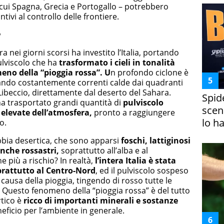
 cui Spagna, Grecia e Portogallo – potrebbero
tivi al controllo delle frontiere.
?
 nei giorni scorsi ha investito l’Italia, portando
ulviscolo che ha
trasformato i cieli in tonalità
eno della “pioggia rossa”. U
n profondo ciclone è
mando costantemente correnti calde dai quadranti
 Libeccio, direttamente dal deserto del Sahara.
Spid
a trasportato grandi quantità di
pulviscolo
scena
 elevate dell’atmosfera,
pronto a raggiungere
lo h
o.
 sabbia desertica, che sono apparsi
foschi, lattiginosi
anche rossastri,
soprattutto all’alba e al
 più a rischio? In realtà,
l’intera Italia è stata
prattutto al Centro-Nord
, ed il pulviscolo sospeso
a causa della pioggia, tingendo di rosso tutte le
. Questo fenomeno della “pioggia rossa” è del tutto
rtico è
ricco di importanti minerali e sostanze
ficio per l’ambiente in generale.