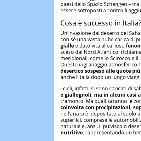
paesi dello Spazio Schengen – tra
essere sottoposti a controlli aggiun
Cosa è successo in Italia
Un’invasione dal deserto del Sahara
con sé una vasta nube carica di p
gialle
e dato vita al curioso
fenom
sceso dal Nord Atlantico, richia
meridionali, come lo Scirocco e il
Questo ingranaggio atmosferico h
desertico sospeso alle quote più
anche l’Italia dopo un lungo viaggi
I cieli, infatti, si sono caricati di
o giallognoli, ma in alcuni casi 
tramonto. Ma quali saranno le zone
coinvolta con precipitazioni, so
nell’aria si è depositato al suolo 
superfici, comprese le automobili
naturale e, anzi, il pulviscolo dese
nutritive
, rappresentando un bene