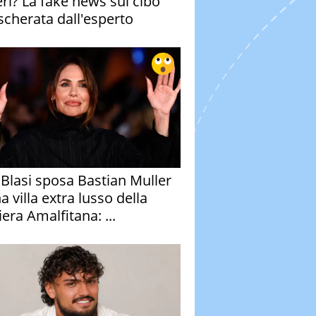
eri? La fake news sul cibo
cherata dall'esperto
y Blasi sposa Bastian Muller
a villa extra lusso della
era Amalfitana: ...