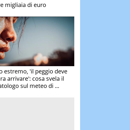
re migliaia di euro
o estremo, 'il peggio deve
a arrivare': cosa svela il
atologo sul meteo di ...