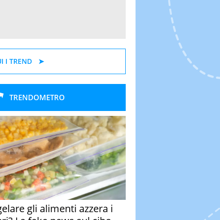
I I TREND
TRENDOMETRO
elare gli alimenti azzera i