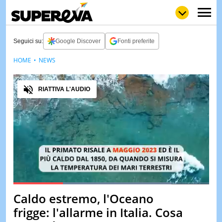
Seguici su:
Google Discover
Fonti preferite
HOME
NEWS
NEWS
LOL
GULP
LOVE
Audio
STORIE
RIATTIVA L'AUDIO
VIDEO
WOW
POP
CURIOS
CINEM
& TV
QUIZ
&
TEST
Loaded
:
80.90%
Caldo estremo, l'Oceano
Pause
Unmute
MUSIC
frigge: l'allarme in Italia. Cosa
&
SPETT