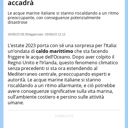
accadrà
LE
NOTIZI
Le acque marine italiane si stanno riscaldando a un ritmo
DI
preoccupante, con conseguenze potenzialmente
OGGI
disastrose
LE
26/06/23 08:35
Aggiornato:
26/06/23 12:12
NOTIZI
DI
L’estate 2023 porta con sé una sorpresa per l’Italia:
IERI
un’ondata di
caldo marittimo
che sta facendo
CONTAT
friggere le acque dell’Oceano. Dopo aver colpito il
Regno Unito e l’Irlanda, questo fenomeno climatico
senza precedenti si sta ora estendendo al
Mediterraneo centrale, preoccupando esperti e
autorità. Le acque marine italiane si stanno
riscaldando a un ritmo allarmante, e ciò potrebbe
avere conseguenze significative sulla vita marina,
sull’ambiente costiero e persino sulle attività
umane.