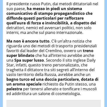
Il presidente russo Putin, dai metodi dittatoriali nel
suo paese,
ha messo in piedi un sistema
comunicativo di stampo propagandistico che
diffonde questi particolari per rafforzare
quell’aura di
forza e invincibilità, a dispetto dei
detrattori, nemici ed avversari politici, non solo
interni, ma anche sul piano internazionale.
Ma non è ancora tutto
. C’è un’altra notizia che
riguarda uno dei metodi di trasporto presidenziali
favoriti dal leader del Cremlino, ovvero un
treno
super blindato
che ha all’interno avrebbe anche
una
Spa super lusso
. Secondo il sito inglese Daily
Star, infatti, questo
treno personalizzato, che
traghetta il dittatore tra siti segreti all’interno del
vasto territorio della Russia, avrebbe anche un
bagno turco ed una doccia particolare, dotata di
un aroma speciale
richiesto da Putin stesso, una
palestra
per tenersi allenato e tonificare i muscoli
ed addirittura
un salone di cosmetologia.