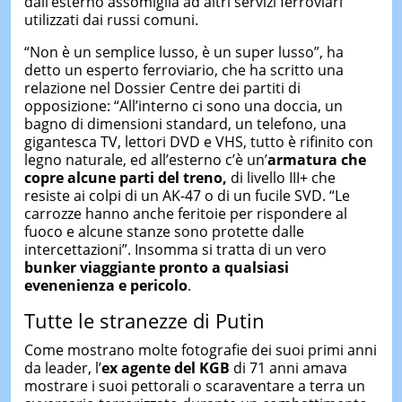
dall’esterno assomiglia ad altri servizi ferroviari
utilizzati dai russi comuni.
“Non è un semplice lusso, è un super lusso”, ha
detto un esperto ferroviario, che ha scritto una
relazione nel Dossier Centre dei partiti di
opposizione: “All’interno ci sono una doccia, un
bagno di dimensioni standard, un telefono, una
gigantesca TV, lettori DVD e VHS, tutto è rifinito con
legno naturale, ed all’esterno c’è un’
armatura che
copre alcune parti del treno,
di livello III+ che
resiste ai colpi di un AK-47 o di un fucile SVD. “Le
carrozze hanno anche feritoie per rispondere al
fuoco e alcune stanze sono protette dalle
intercettazioni”. Insomma si tratta di un vero
bunker viaggiante pronto a qualsiasi
evenenienza e pericolo
.
Tutte le stranezze di Putin
Come mostrano molte fotografie dei suoi primi anni
da leader, l’
ex agente del KGB
di 71 anni amava
mostrare i suoi pettorali o scaraventare a terra un