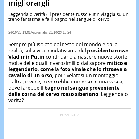
migliorargli
LE
NOTIZI
Leggenda o verità? Il presidente russo Putin viaggia su un
DI
treno fantasma e fa il bagno nel sangue di cervo
OGGI
26/10/23 13:01
Aggiornato:
26/10/23 18:24
LE
NOTIZI
Sempre più isolato dal resto del mondo e dalla
DI
IERI
realtà, sulla vita blindatissima del
presidente russo
Vladimir Putin
continuano a nascere nuove storie,
CONTAT
molte delle quali inverosimili o dal sapore
mitico e
leggendario, come
la
foto virale che lo ritraeva a
cavallo di un orso
, poi rivelatasi un montaggio.
L’altra, invece, lo vorrebbe immerso in una vasca,
dove farebbe il
bagno nel sangue proveniente
dalle corna del cervo rosso siberiano
. Leggenda o
verità?