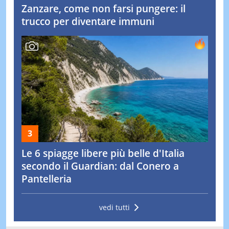
Zanzare, come non farsi pungere: il
trucco per diventare immuni
Le 6 spiagge libere più belle d'Italia
secondo il Guardian: dal Conero a
Pantelleria
vedi tutti