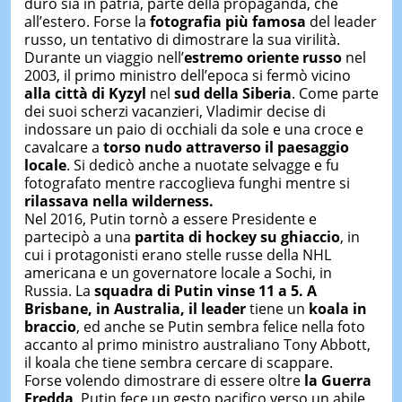
duro sia in patria, parte della propaganda, che
all’estero. Forse la
fotografia più famosa
del leader
russo, un tentativo di dimostrare la sua virilità.
Durante un viaggio nell’
estremo oriente russo
nel
2003, il primo ministro dell’epoca si fermò vicino
alla città di Kyzyl
nel
sud della Siberia
. Come parte
dei suoi scherzi vacanzieri, Vladimir decise di
indossare un paio di occhiali da sole e una croce e
cavalcare a
torso nudo attraverso il paesaggio
locale
. Si dedicò anche a nuotate selvagge e fu
fotografato mentre raccoglieva funghi mentre si
rilassava nella wilderness.
Nel 2016, Putin tornò a essere Presidente e
partecipò a una
partita di hockey su ghiaccio
, in
cui i protagonisti erano stelle russe della NHL
americana e un governatore locale a Sochi, in
Russia. La
squadra di Putin vinse 11 a 5. A
Brisbane, in Australia, il leader
tiene un
koala in
braccio
, ed anche se Putin sembra felice nella foto
accanto al primo ministro australiano Tony Abbott,
il koala che tiene sembra cercare di scappare.
Forse volendo dimostrare di essere oltre
la Guerra
Fredda
, Putin fece un gesto pacifico verso un abile