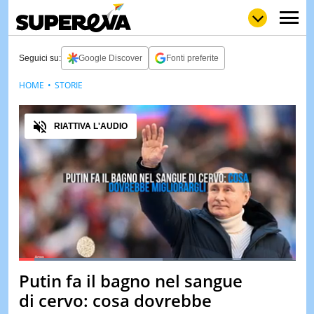
Seguici su:
Google Discover
Fonti preferite
HOME
STORIE
NEWS
LOL
GULP
LOVE
Audio
STORIE
RIATTIVA L'AUDIO
VIDEO
WOW
POP
CURIOS
CINEM
& TV
QUIZ
&
TEST
Loaded
:
52.14%
Putin fa il bagno nel sangue
Pause
Unmute
MUSIC
di cervo: cosa dovrebbe
&
SPETT