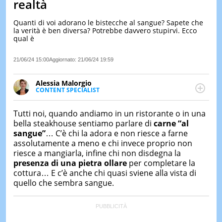
realtà
LE
NOTIZI
Quanti di voi adorano le bistecche al sangue? Sapete che
DI
la verità è ben diversa? Potrebbe davvero stupirvi. Ecco
OGGI
qual è
LE
21/06/24 15:00
Aggiornato:
21/06/24 19:59
NOTIZI
DI
IERI
Alessia Malorgio
CONTENT SPECIALIST
CONTAT
Ha conseguito un Master in Marketing Management
e Google Digital Training su Marketing digitale. Si
Tutti noi, quando andiamo in un ristorante o in una
occupa della creazione di contenuti in ottica SEO e
bella steakhouse sentiamo parlare di
carne “al
dello sviluppo di strategie marketing attraverso
sangue”
… C’è chi la adora e non riesce a farne
canali digitali.
assolutamente a meno e chi invece proprio non
riesce a mangiarla, infine chi non disdegna la
presenza di una pietra ollare
per completare la
cottura… E c’è anche chi quasi sviene alla vista di
quello che sembra sangue.