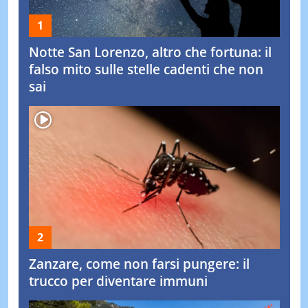
Notte San Lorenzo, altro che fortuna: il
falso mito sulle stelle cadenti che non
sai
Zanzare, come non farsi pungere: il
trucco per diventare immuni