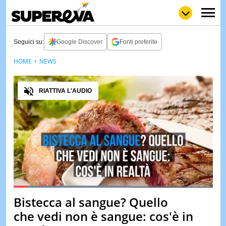
Seguici su:
Google Discover
Fonti preferite
HOME
NEWS
NEWS
LOL
GULP
LOVE
Audio
STORIE
RIATTIVA L'AUDIO
VIDEO
WOW
POP
CURIOS
CINEM
& TV
QUIZ
&
TEST
Loaded
:
59.17%
Bistecca al sangue? Quello
Pause
Unmute
MUSIC
che vedi non è sangue: cos'è in
&
SPETT