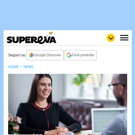
Seguici su:
Google Discover
Fonti preferite
HOME
NEWS
NEWS
LOL
GULP
LOVE
STORIE
VIDEO
WOW
POP
CURIOS
CINEM
& TV
QUIZ