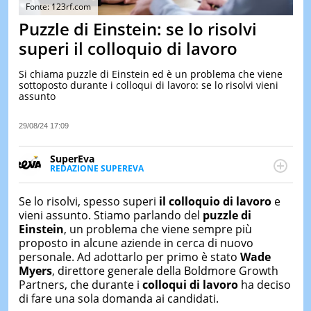
&
Fonte: 123rf.com
TEST
Puzzle di Einstein: se lo risolvi
MUSIC
superi il colloquio di lavoro
&
SPETT
Si chiama puzzle di Einstein ed è un problema che viene
sottoposto durante i colloqui di lavoro: se lo risolvi vieni
LE
assunto
NOTIZI
DI
OGGI
29/08/24 17:09
LE
SuperEva
NOTIZI
REDAZIONE SUPEREVA
DI
FACEBOOK
SuperEva è il magazine di Italiaonline dedicato a
IERI
trend, curiosità, entertainment e “feel-good news”.
Se lo risolvi, spesso superi
il colloquio di lavoro
e
CONTAT
Pensato per tutti ma soprattutto per la GenZ, molto
vieni assunto. Stiamo parlando del
puzzle di
“social” e sempre in cerca di notizie originali. Dalle
Einstein
, un problema che viene sempre più
tendenze del momento ai fatti più strani alle
proposto in alcune aziende in cerca di nuovo
scoperte più divertenti: mille storie da scoprire ogni
personale. Ad adottarlo per primo è stato
Wade
giorno”
Myers
, direttore generale della Boldmore Growth
Partners, che durante i
colloqui di lavoro
ha deciso
di fare una sola domanda ai candidati.