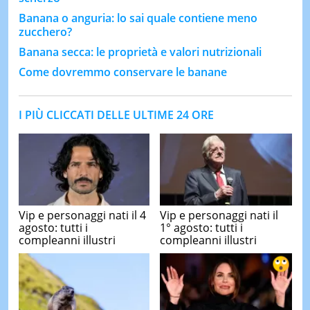
Banana o anguria: lo sai quale contiene meno
zucchero?
Banana secca: le proprietà e valori nutrizionali
Come dovremmo conservare le banane
I PIÙ CLICCATI DELLE ULTIME 24 ORE
Vip e personaggi nati il 4
Vip e personaggi nati il
agosto: tutti i
1° agosto: tutti i
compleanni illustri
compleanni illustri