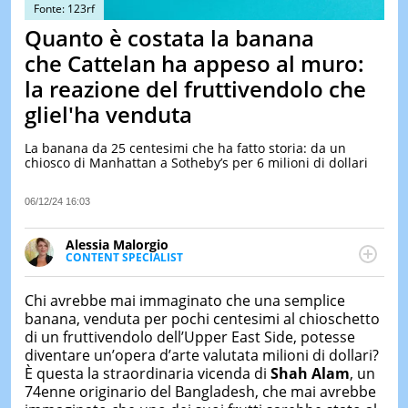
&
Fonte: 123rf
TEST
Quanto è costata la banana
MUSIC
che Cattelan ha appeso al muro:
&
la reazione del fruttivendolo che
SPETT
gliel'ha venduta
LE
NOTIZI
DI
La banana da 25 centesimi che ha fatto storia: da un
OGGI
chiosco di Manhattan a Sotheby’s per 6 milioni di dollari
LE
06/12/24 16:03
NOTIZI
DI
IERI
Alessia Malorgio
CONTENT SPECIALIST
CONTAT
Ha conseguito un Master in Marketing Management
e Google Digital Training su Marketing digitale. Si
Chi avrebbe mai immaginato che una semplice
occupa della creazione di contenuti in ottica SEO e
banana, venduta per pochi centesimi al chioschetto
dello sviluppo di strategie marketing attraverso
di un fruttivendolo dell’Upper East Side, potesse
canali digitali.
diventare un’opera d’arte valutata milioni di dollari?
È questa la straordinaria vicenda di
Shah Alam
, un
74enne originario del Bangladesh, che mai avrebbe