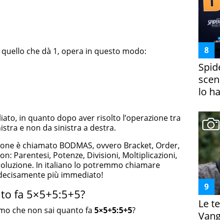
 quello che dà 1, opera in questo modo:
Spid
scena
lo h
iato, in quanto dopo aver risolto l’operazione tra
istra e non da sinistra a destra.
luzione è chiamato BODMAS, ovvero Bracket, Order,
on: Parentesi, Potenze, Divisioni, Moltiplicazioni,
isoluzione. In italiano lo potremmo chiamare
cisamente più immediato!
nto fa 5×5+5:5+5?
Le te
o che non sai quanto fa
5×5+5:5+5
?
Vanga