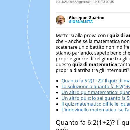
19/11/23 09:35
Aggiornato:
19/11/23 09:35
Giuseppe Guarino
GIORNALISTA
Ph(D) in Diritto Comparato e pro
particolare sulla Storia conte
Mettersi alla prova con i
quiz di a
numerose testate ed è president
che – anche se la matematica non 
scatenare un dibattito non indiffe
stiamo parlando, sapete bene che
proprie guerre di religione tra gli
questo
quiz di matematica
tanto
propria diatriba tra gli internaut
Quanto fa 6:2(1+2)? Il quiz di m
La soluzione a quanto fa 6:2(1+
Un altro quiz matematico: quan
Un altro quiz: lo sai quanto fa 
Il quiz matematico difficile: q
L’indovinello matematico: se l’a
Quanto fa 6:2(1+2)? Il qu
web