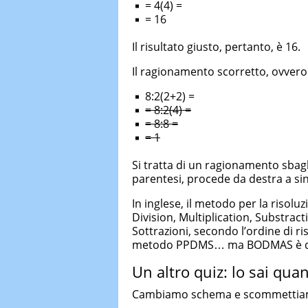
= 4(4) =
= 16
Il risultato giusto, pertanto, è 16.
Il ragionamento scorretto, ovvero
8:2(2+2) =
= 8:2(4) =
= 8:8 =
= 1
Si tratta di un ragionamento sbagl
parentesi, procede da destra a sin
In inglese, il metodo per la riso
Division, Multiplication, Substracti
Sottrazioni, secondo l’ordine di r
metodo PPDMS… ma BODMAS è de
Un altro quiz: lo sai qua
Cambiamo schema e scommettiam