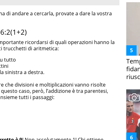
ma di andare a cercarla, provate a dare la vostra
 6:2(1+2)
importante ricordarsi di quali operazioni hanno la
trucchetti di aritmetica:
u tutto
Temp
tini
fida
a sinistra a destra.
riusc
re che divisioni e moltiplicazioni vanno risolte
n questo caso, però, l’addizione è tra parentesi,
nsieme tutti i passaggi:
rretto è 9
! Non assolutamente 1! Chi ottiene