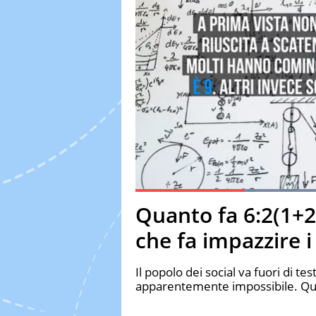
Current Time
0:19
Duration
1:15
Quanto fa 6:2(1+2
Pause
Unmute
Fulls
che fa impazzire i
Il popolo dei social va fuori di t
apparentemente impossibile. Quan