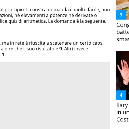
l principio. La nostra domanda è molto facile, non
azioni, né elevamenti a potenze né derivate o
mplice quiz di aritmetica. La domanda è la seguente.
Cong
batt
smas
, ma in rete è riuscita a scatenare un certo caos,
 dire che il suo risultato è
9
. Altri invece
a
1
.
Ilar
in un
Costi