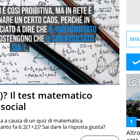
SEGU
Loaded
:
92.61%
)? Il test matematico
creen
 social
esta a causa di un quiz di matematica
to fa 6:2(1+2)? Sai dare la risposta giusta?
Altr