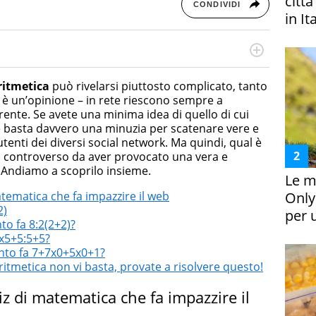
citt
CONDIVIDI
in It
cessi di integrazione e attivo nel campo della ricerca, in
mporanea di America Latina e Spagna. Collabora con
ritmetica
può rivelarsi piuttosto complicato, tanto
e dell'Associazione Culturale "La Biblioteca del Sannio".
è un’opinione – in rete riescono sempre a
rente. Se avete una minima idea di quello di cui
 basta davvero una minuzia per scatenare vere e
 utenti dei diversi social network. Ma quindi, qual è
 controverso da aver provocato una vera e
i? Andiamo a scoprilo insieme.
Le m
Only
atematica che fa impazzire il web
2)
per 
to fa 8:2(2+2)?
5x5+5:5+5?
uanto fa 7+7x0+5x0+1?
ritmetica non vi basta, provate a risolvere questo!
iz di matematica che fa impazzire il