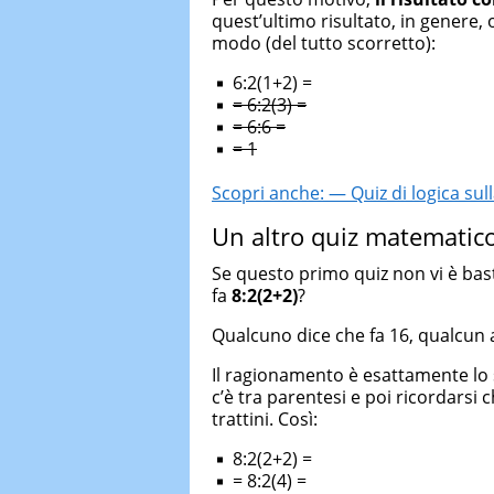
quest’ultimo risultato, in genere,
modo (del tutto scorretto):
6:2(1+2) =
= 6:2(3) =
= 6:6 =
= 1
Scopri anche: — Quiz di logica sulla
Un altro quiz matematico
Se questo primo quiz non vi è bas
fa
8:2(2+2)
?
Qualcuno dice che fa 16, qualcun al
Il ragionamento è esattamente lo 
c’è tra parentesi e poi ricordarsi 
trattini. Così:
8:2(2+2) =
= 8:2(4) =