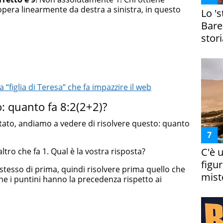
 opera linearmente da destra a sinistra, in questo
Lo '
Bare
stori
 “figlia di Teresa” che fa impazzire il web
: quanto fa 8:2(2+2)?
tato, andiamo a vedere di risolvere questo: quanto
C'è 
tro che fa 1. Qual è la vostra risposta?
figur
stesso di prima, quindi risolvere prima quello che
miste
che i puntini hanno la precedenza rispetto ai