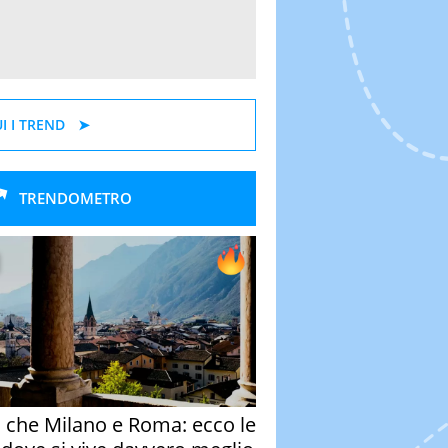
I I TREND
TRENDOMETRO
o che Milano e Roma: ecco le