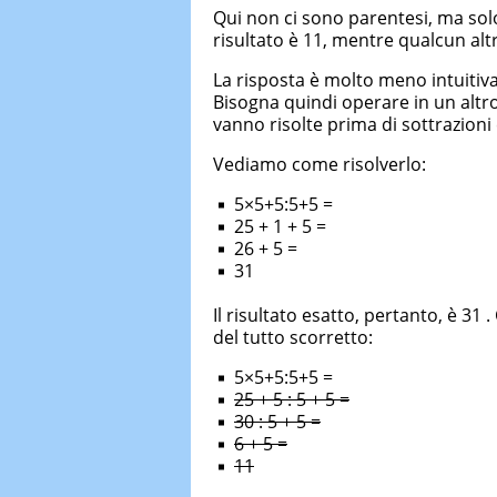
Qui non ci sono parentesi, ma solo 
risultato è 11, mentre qualcun altr
La risposta è molto meno intuitiva
Bisogna quindi operare in un altro
vanno risolte prima di sottrazioni 
Vediamo come risolverlo:
5×5+5:5+5 =
25 + 1 + 5 =
26 + 5 =
31
Il risultato esatto, pertanto, è 3
del tutto scorretto:
5×5+5:5+5 =
25 + 5 : 5 + 5 =
30 : 5 + 5 =
6 + 5 =
11