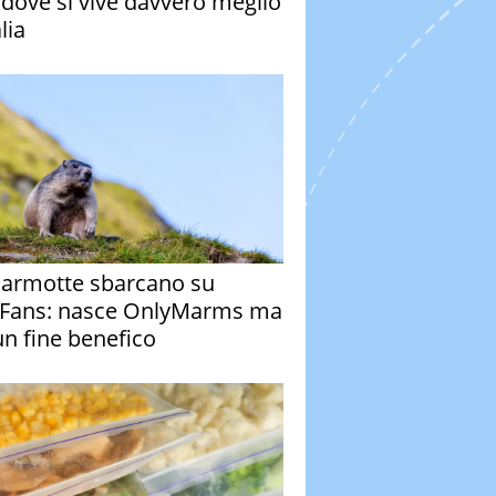
à dove si vive davvero meglio
alia
armotte sbarcano su
Fans: nasce OnlyMarms ma
un fine benefico