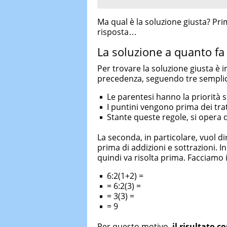
Ma qual è la soluzione giusta? Pri
risposta…
La soluzione a quanto fa
Per trovare la soluzione giusta è 
precedenza, seguendo tre semplici 
Le parentesi hanno la priorità s
I puntini vengono prima dei trat
Stante queste regole, si opera d
La seconda, in particolare, vuol di
prima di addizioni e sottrazioni. I
quindi va risolta prima. Facciamo i
6:2(1+2) =
= 6:2(3) =
= 3(3) =
= 9
Per questo motivo,
il risultato co