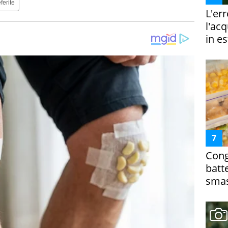
ferite
L'er
l'ac
in es
Cong
batt
smas