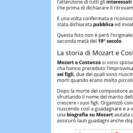
l’attenzione di tutti gli
interessati
che prima di dichiarare il ritrov
E una volta confermata e riconosci
stata dichiarata
pubblica
ed inviat
Questa foto non è però l’originale: 
seconda metà del
19° secolo
.
La storia di Mozart e Co
Mozart e Costanza
si sono sposat
cha hanno preceduto l’improvvisa
sei figli
, due dei quali sono riuscit
morti quando erano molto piccoli
Dopo la morte del compositore aus
sfruttando il nome del marito def
crescere i suoi figli. Organizzò con
riuscendo così a guadagnare e a v
una
biografia su Mozart
aiutata 
assicurò lauti guadagni anche dop