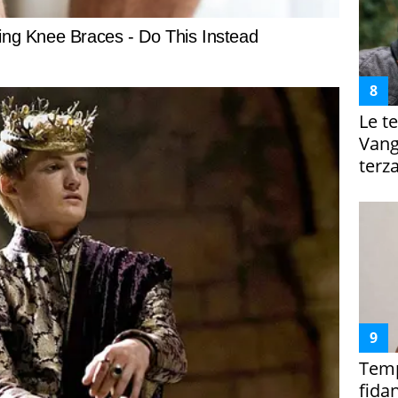
Le te
Vanga
terza
Temp
fida