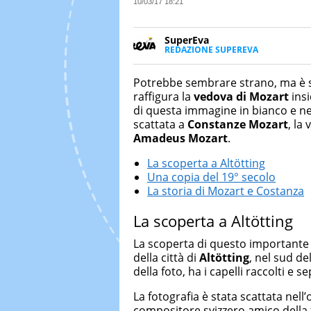
10/03/17 18:21
SuperEva
REDAZIONE SUPEREVA
FACEBOOK
SuperEva è il magazine di Italia
good news”. Pensato per tutti m
Potrebbe sembrare strano, ma è 
cerca di notizie originali. Dall
raffigura la
vedova di Mozart
insi
più divertenti: mille storie da 
di questa immagine in bianco e ne
scattata a
Constanze Mozart
, la
Amadeus Mozart
.
La scoperta a Altötting
Una copia del 19° secolo
La storia di Mozart e Costanza
La scoperta a Altötting
La scoperta di questo important
della città di
Altötting
, nel sud de
della foto, ha i capelli raccolti e 
La fotografia è stata scattata nell
compositore svizzero amico della 