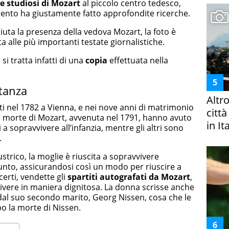
 e studiosi di Mozart
al piccolo centro tedesco,
amento ha giustamente fatto approfondite ricerche.
uta la presenza della vedova Mozart, la foto è
a alle più importanti testate giornalistiche.
si tratta infatti di una
copia
effettuata nella
stanza
Altr
i nel 1782 a Vienna, e nei nove anni di matrimonio
citt
 morte di Mozart, avvenuta nel 1791, hanno avuto
in It
i a sopravvivere all’infanzia, mentre gli altri sono
.
trico, la moglie è riuscita a sopravvivere
unto, assicurandosi così un modo per riuscire a
certi, vendette gli
spartiti autografati da Mozart
,
ivere in maniera dignitosa. La donna scrisse anche
dal suo secondo marito, Georg Nissen, cosa che le
o la morte di Nissen.