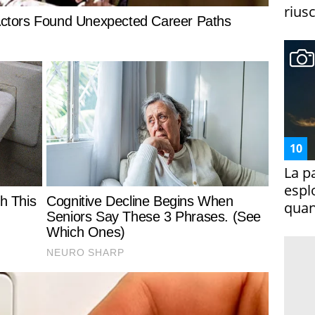
riusc
La p
espl
quan