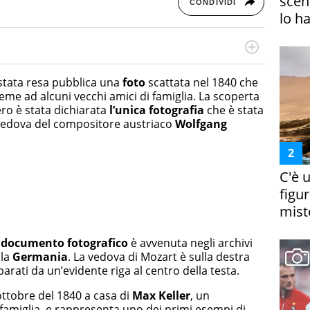
scena
CONDIVIDI
lo h
online dedicato a trend, curiosità, entertainment e “feel-
a soprattutto per la GenZ, molto “social” e sempre in
stata resa pubblica una
foto
scattata nel 1840 che
e tendenze del momento ai fatti più strani alle scoperte
eme ad alcuni vecchi amici di famiglia. La scoperta
scoprire ogni giorno”
ro è stata dichiarata
l’unica fotografia
che è stata
 vedova del compositore austriaco
Wolfgang
C'è 
figur
miste
e
documento fotografico
è avvenuta negli archivi
lla
Germania
. La vedova di Mozart è sulla destra
separati da un’evidente riga al centro della testa.
’ottobre del 1840 a casa di
Max Keller
, un
famiglia, e rappresenta uno dei primi esempi di