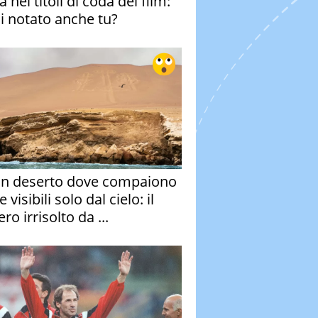
 nei titoli di coda del film:
ai notato anche tu?
un deserto dove compaiono
e visibili solo dal cielo: il
ro irrisolto da ...