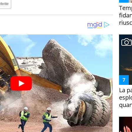
ferite
Temp
fida
riusc
La p
espl
quan