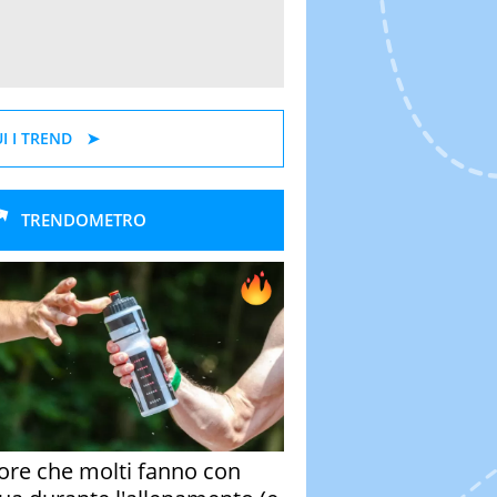
I I TREND
TRENDOMETRO
rore che molti fanno con