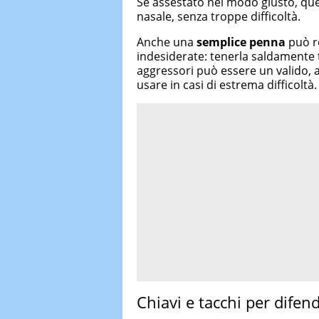
Se assestato nel modo giusto, que
nasale, senza troppe difficoltà.
Anche una
semplice penna
può r
indesiderate: tenerla saldamente t
aggressori può essere un valido, 
usare in casi di estrema difficoltà.
Chiavi e tacchi per difen