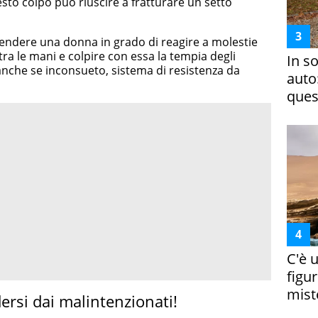
sto colpo può riuscire a fratturare un setto
endere una donna in grado di reagire a molestie
ra le mani e colpire con essa la tempia degli
In s
anche se inconsueto, sistema di resistenza da
auto
ques
C'è 
figur
miste
dersi dai malintenzionati!