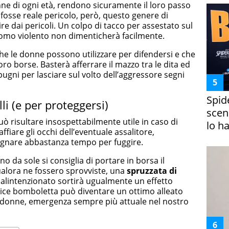
nne di ogni età, rendono sicuramente il loro passo
i fosse reale pericolo, però, questo genere di
re dai pericoli. Un colpo di tacco per assestato sul
omo violento non dimenticherà facilmente.
he le donne possono utilizzare per difendersi e che
o borse. Basterà afferrare il mazzo tra le dita ed
gni per lasciare sul volto dell’aggressore segni
Spid
li (e per proteggersi)
scena
ò risultare insospettabilmente utile in caso di
lo h
ffiare gli occhi dell’eventuale assalitore,
agnare abbastanza tempo per fuggire.
 da sole si consiglia di portare in borsa il
ualora ne fossero sprovviste, una
spruzzata di
malintenzionato sortirà ugualmente un effetto
ce bomboletta può diventare un ottimo alleato
lle donne, emergenza sempre più attuale nel nostro