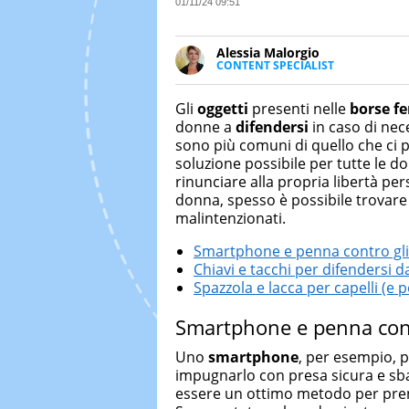
01/11/24 09:51
Alessia Malorgio
CONTENT SPECIALIST
Ha conseguito un Master in Ma
Marketing digitale. Si occupa de
Gli
oggetti
presenti nelle
borse f
di strategie marketing attraverso
donne a
difendersi
in caso di nec
sono più comuni di quello che ci p
soluzione possibile per tutte le 
rinunciare alla propria libertà pe
donna, spesso è possibile trovare 
malintenzionati.
Smartphone e penna contro gli
Chiavi e tacchi per difendersi d
Spazzola e lacca per capelli (e 
Smartphone e penna cont
Uno
smartphone
, per esempio, p
impugnarlo con presa sicura e sba
essere un ottimo metodo per prend