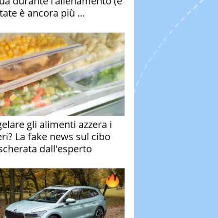
qua durante l'allenamento (e
tate è ancora più ...
elare gli alimenti azzera i
eri? La fake news sul cibo
cherata dall'esperto