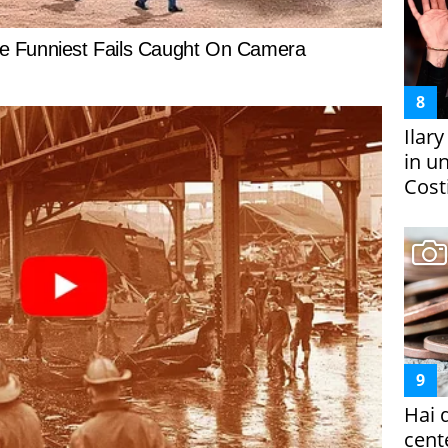
Ilar
in un
Costi
Hai 
cent