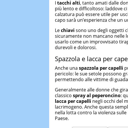
I
tacchi alti
, tanto amati dalle do
più lento e difficoltoso: laddove c
calzatura può essere utile per usci
capo sarà un’esperienza che un u
Le
chiavi
sono uno degli oggetti c
sicuramente non mancano nelle lor
usarlo come un improvvisato tirapu
durevoli e dolorosi.
Spazzola e lacca per capel
Anche una
spazzola per capelli
pu
pericolo: le sue setole possono gra
permettendo alle vittime di guad
Generalmente alle donne che girano
classico
spray al peperoncino
: q
lacca per capelli
negli occhi del 
lacrimogeno. Anche questa sempli
nella lotta contro la violenza su
Paese.