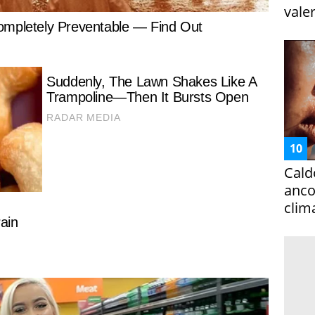
vale
Cald
ancor
clim