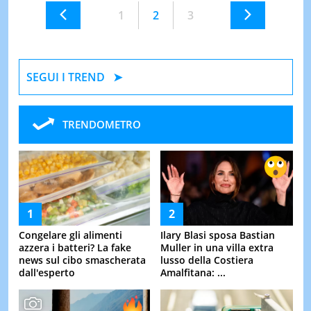
1
2
3
SEGUI I TREND
TRENDOMETRO
Congelare gli alimenti
Ilary Blasi sposa Bastian
azzera i batteri? La fake
Muller in una villa extra
news sul cibo smascherata
lusso della Costiera
dall'esperto
Amalfitana: ...