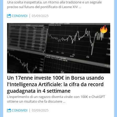
Una scelta inaspettata, un ritorno alla tradizione e un segnale
preciso sul futuro del pontificato di Leone XIV ...
CONDIVIDI
05/09/2025
Un 17enne investe 100€ in Borsa usando
l'Intelligenza Artificiale: la cifra da record
guadagnata in 4 settimane
L’esperimento di un ragazzo diventa virale: con 100€ e ChatGPT
ottiene un risultato che fa discutere ...
CONDIVIDI
03/09/2025