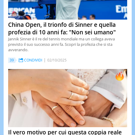
China Open, il trionfo di Sinner e quella
profezia di 10 anni fa: "Non sei umano"
Jannik Sinner è il re del tennis mondiale ma un collega aveva
previsto il suo successo anni fa. Scopri la profezia che si sta
avverando.
39
CONDIVIDI
02/10/2025
Il vero motivo per cui questa coppia reale