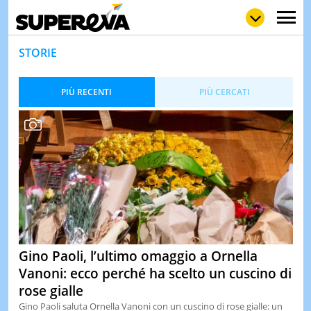
STORIE
PIÙ RECENTI
PIÙ CERCATI
NEWS
LOL
GULP
LOVE
STORIE
VIDEO
WOW
POP
CURIOS
CINEM
& TV
QUIZ
&
Gino Paoli, l’ultimo omaggio a Ornella
TEST
Vanoni: ecco perché ha scelto un cuscino di
MUSIC
rose gialle
&
SPETT
Gino Paoli saluta Ornella Vanoni con un cuscino di rose gialle: un