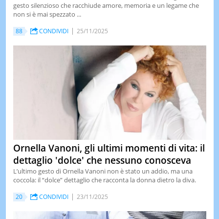
gesto silenzioso che racchiude amore, memoria e un legame che
LE
non si è mai spezzato ...
NOTIZI
DI
88
CONDIVIDI
25/11/2025
OGGI
LE
NOTIZI
DI
IERI
CONTAT
Ornella Vanoni, gli ultimi momenti di vita: il
dettaglio 'dolce' che nessuno conosceva
L’ultimo gesto di Ornella Vanoni non è stato un addio, ma una
coccola: il “dolce” dettaglio che racconta la donna dietro la diva.
20
CONDIVIDI
23/11/2025