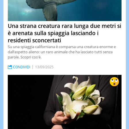
Una strana creatura rara lunga due metri si
è arenata sulla spiaggia lasciando i
residenti sconcertati
Su una spiaggia californiana è comparsa una creatura enorme e
dall’aspetto alieno: un raro animale che ha lasciato tutti senza
parole. Scopri cos'è.
CONDIVIDI
13/09/2025