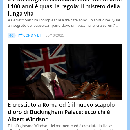
i 100 anni è quasi la regola: il mistero della
lunga vita
A Cerreto Sannita i compleanni a tre cifre sono un’abitudine. Qual
è il segreto del paese campano dove si invecchia felici e sereni? ...
40
CONDIVIDI
30/10/2025
È cresciuto a Roma ed è il nuovo scapolo
d'oro di Buckingham Palace: ecco chi è
Albert Windsor
È il più giovane Windsor del momento ed è cresciuto in Italia: