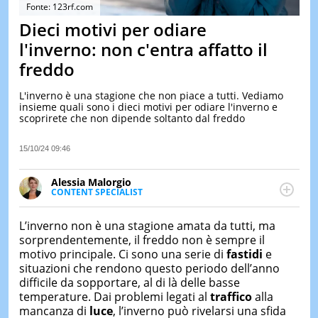
&
Fonte: 123rf.com
TEST
Dieci motivi per odiare
MUSIC
l'inverno: non c'entra affatto il
&
freddo
SPETT
LE
L'inverno è una stagione che non piace a tutti. Vediamo
NOTIZI
insieme quali sono i dieci motivi per odiare l'inverno e
DI
scoprirete che non dipende soltanto dal freddo
OGGI
LE
15/10/24 09:46
NOTIZI
DI
Alessia Malorgio
IERI
CONTENT SPECIALIST
Ha conseguito un Master in Marketing Management
CONTAT
e Google Digital Training su Marketing digitale. Si
L’inverno non è una stagione amata da tutti, ma
occupa della creazione di contenuti in ottica SEO e
sorprendentemente, il freddo non è sempre il
dello sviluppo di strategie marketing attraverso
motivo principale. Ci sono una serie di
fastidi
e
canali digitali.
situazioni che rendono questo periodo dell’anno
difficile da sopportare, al di là delle basse
temperature. Dai problemi legati al
traffico
alla
mancanza di
luce
, l’inverno può rivelarsi una sfida