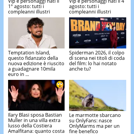
Vip e personaggi nati il
Vip e personaggi nati il 4
1° agosto: tutti i
agosto: tutti i
compleanni illustri
compleanni illustri
Temptation Island,
Spiderman 2026, il colpo
questo fidanzato della
di scena nei titoli di coda
nuova edizione è riuscito
del film: lo hai notato
a guadagnare 10mila
anche tu?
euro in ...
Ilary Blasi sposa Bastian
Le marmotte sbarcano
Muller in una villa extra
su OnlyFans: nasce
lusso della Costiera
OnlyMarms ma per un
Amalfitana: quanto costa
fine benefico