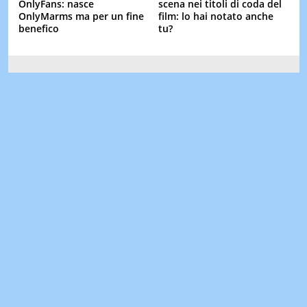
OnlyFans: nasce
scena nei titoli di coda del
OnlyMarms ma per un fine
film: lo hai notato anche
benefico
tu?
Segui il trend