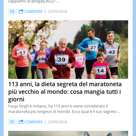
sappiamo di @Ngaly3622? ...
14
CONDIVIDI
23/09/2024
113 anni, la dieta segreta del maratoneta
più vecchio al mondo: cosa mangia tutti i
giorni
Fauja Singh è indiano, ha 113 anni e viene considerato il
maratoneta più longevo al mondo. Ecco qual è il suo segreto ...
37
CONDIVIDI
23/09/2024