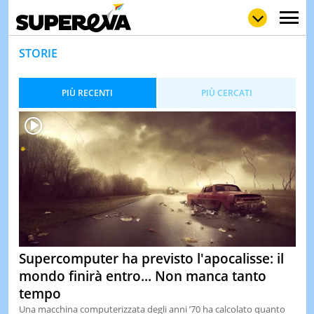
STORIE
PIÙ RECENTI
PIÙ CERCATI
NEWS
LOL
GULP
LOVE
STORIE
VIDEO
WOW
POP
CURIOS
CINEM
& TV
QUIZ
&
Supercomputer ha previsto l'apocalisse: il
TEST
mondo finirà entro... Non manca tanto
MUSIC
tempo
&
SPETT
Una macchina computerizzata degli anni ’70 ha calcolato quanto