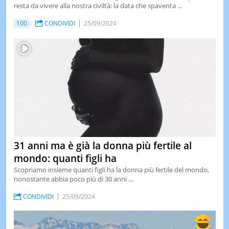
resta da vivere alla nostra civiltà: la data che spaventa ...
LE
NOTIZI
100
CONDIVIDI
25/09/2024
DI
OGGI
LE
NOTIZI
DI
IERI
CONTAT
31 anni ma è già la donna più fertile al
mondo: quanti figli ha
Scopriamo insieme quanti figli ha la donna più fertile del mondo,
nonostante abbia poco più di 30 anni ...
CONDIVIDI
25/09/2024