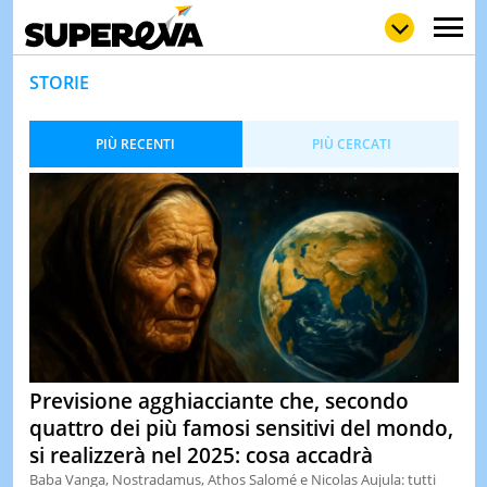
STORIE
PIÙ RECENTI
PIÙ CERCATI
NEWS
LOL
GULP
LOVE
STORIE
VIDEO
WOW
POP
CURIOS
CINEM
& TV
QUIZ
&
Previsione agghiacciante che, secondo
TEST
quattro dei più famosi sensitivi del mondo,
MUSIC
si realizzerà nel 2025: cosa accadrà
&
SPETT
Baba Vanga, Nostradamus, Athos Salomé e Nicolas Aujula: tutti