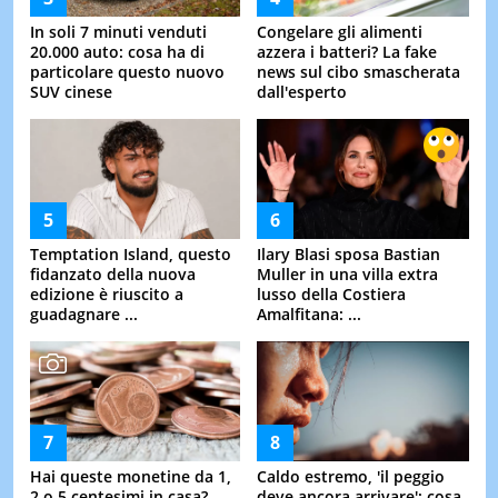
In soli 7 minuti venduti
Congelare gli alimenti
20.000 auto: cosa ha di
azzera i batteri? La fake
particolare questo nuovo
news sul cibo smascherata
SUV cinese
dall'esperto
Temptation Island, questo
Ilary Blasi sposa Bastian
fidanzato della nuova
Muller in una villa extra
edizione è riuscito a
lusso della Costiera
guadagnare ...
Amalfitana: ...
Hai queste monetine da 1,
Caldo estremo, 'il peggio
2 o 5 centesimi in casa?
deve ancora arrivare': cosa