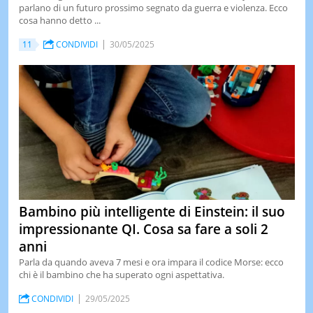
parlano di un futuro prossimo segnato da guerra e violenza. Ecco
LE
cosa hanno detto ...
NOTIZI
DI
11
CONDIVIDI
30/05/2025
OGGI
LE
NOTIZI
DI
IERI
CONTAT
Bambino più intelligente di Einstein: il suo
impressionante QI. Cosa sa fare a soli 2
anni
Parla da quando aveva 7 mesi e ora impara il codice Morse: ecco
chi è il bambino che ha superato ogni aspettativa.
CONDIVIDI
29/05/2025