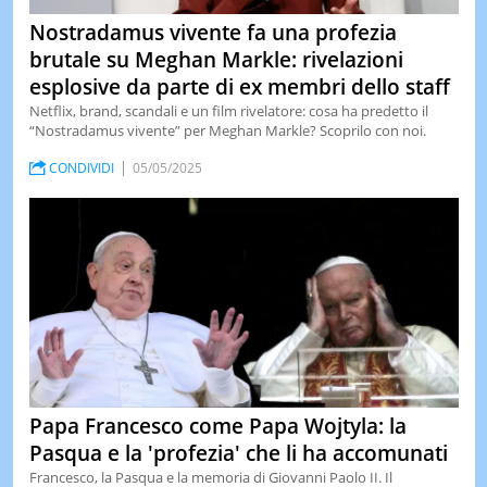
Nostradamus vivente fa una profezia
brutale su Meghan Markle: rivelazioni
esplosive da parte di ex membri dello staff
Netflix, brand, scandali e un film rivelatore: cosa ha predetto il
“Nostradamus vivente” per Meghan Markle? Scoprilo con noi.
CONDIVIDI
05/05/2025
Papa Francesco come Papa Wojtyla: la
Pasqua e la 'profezia' che li ha accomunati
Francesco, la Pasqua e la memoria di Giovanni Paolo II. Il