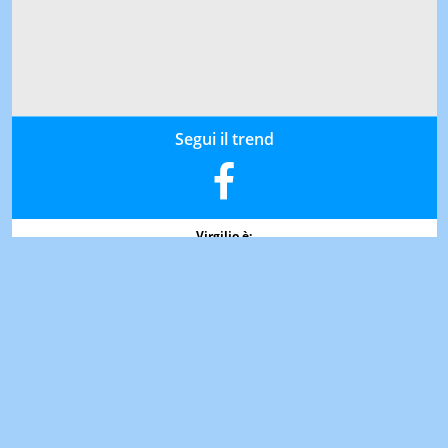
Segui il trend
Virgilio è:
NOTIZIE
SPORT
MOTORI
VIDEO
SAPERE
OROSCOPO
IN CITTÀ
IN ITALIA
AZIENDE
EVENTI