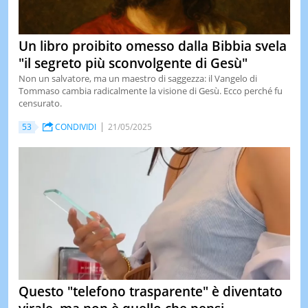
Un libro proibito omesso dalla Bibbia svela
"il segreto più sconvolgente di Gesù"
Non un salvatore, ma un maestro di saggezza: il Vangelo di
Tommaso cambia radicalmente la visione di Gesù. Ecco perché fu
censurato.
53
CONDIVIDI
21/05/2025
Questo "telefono trasparente" è diventato