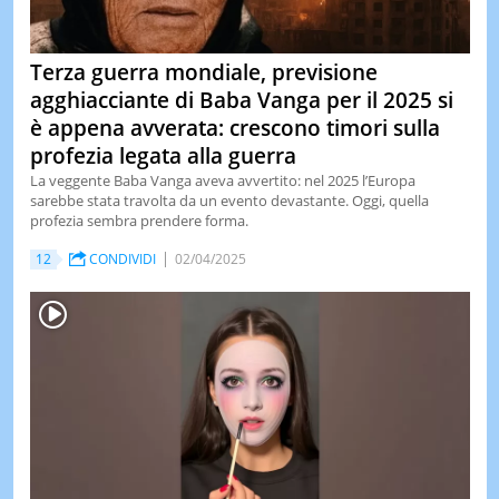
Terza guerra mondiale, previsione
agghiacciante di Baba Vanga per il 2025 si
è appena avverata: crescono timori sulla
profezia legata alla guerra
La veggente Baba Vanga aveva avvertito: nel 2025 l’Europa
sarebbe stata travolta da un evento devastante. Oggi, quella
profezia sembra prendere forma.
12
CONDIVIDI
02/04/2025