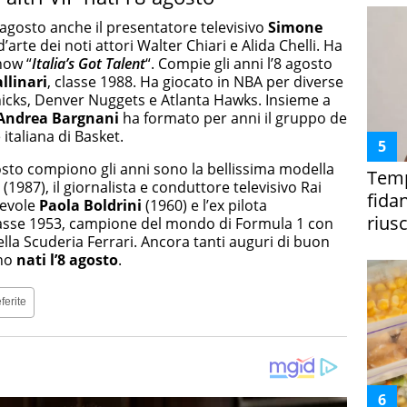
8 agosto anche il presentatore televisivo
Simone
 d’arte dei noti attori Walter Chiari e Alida Chelli. Ha
how “
Italia’s Got Talent
“. Compie gli anni l’8 agosto
llinari
, classe 1988. Ha giocato in NBA per diverse
icks, Denver Nuggets e Atlanta Hawks. Insieme a
Andrea Bargnani
ha formato per anni il gruppo de
italiana di Basket.
osto compiono gli anni sono la bellissima modella
Temp
a
(1987), il giornalista e conduttore televisivo Rai
fida
revole
Paola Boldrini
(1960) e l’ex pilota
riusc
lasse 1953, campione del mondo di Formula 1 con
ella Scuderia Ferrari. Ancora tanti auguri di buon
ono
nati l’8 agosto
.
ferite