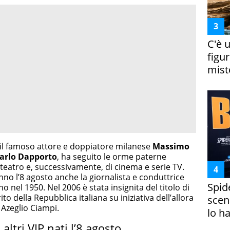
C'è 
figur
miste
e il famoso attore e doppiatore milanese
Massimo
arlo Dapporto
, ha seguito le orme paterne
eatro e, successivamente, di cinema e serie TV.
no l’8 agosto anche la giornalista e conduttrice
Spid
no nel 1950. Nel 2006 è stata insignita del titolo di
to della Repubblica italiana su iniziativa dell’allora
scena
 Azeglio Ciampi.
lo h
 altri VIP nati l’8 agosto