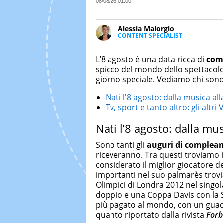
08/08/26 01:00
Alessia Malorgio
CONTENT SPECIALIST
Ha conseguito un Master in Ma
Marketing digitale. Si occupa de
L’8 agosto è una data ricca di
comp
di strategie marketing attraverso
spicco del mondo dello spettacolo,
giorno speciale. Vediamo chi sono
Nati l'8 agosto: dalla musica al
Tv, sport e tanto altro: gli altri 
Nati l’8 agosto: dalla mu
Sono tanti gli
auguri di complea
riceveranno. Tra questi troviamo i
considerato il miglior giocatore de
importanti nel suo palmarès trovi
Olimpici di Londra 2012 nel singol
doppio e una Coppa Davis con la S
più pagato al mondo, con un guada
quanto riportato dalla rivista
Forb