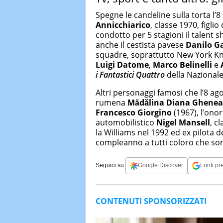
Spegne le candeline sulla torta l’
Annicchiarico
, classe 1970, figlio
condotto per 5 stagioni il talent s
anche il cestista pavese
Danilo Ga
squadre, soprattutto New York Kn
Luigi Datome
,
Marco Belinelli
e
i Fantastici Quattro
della Nazionale 
Altri personaggi famosi che l’8 ag
rumena
Mădălina Diana Ghene
Francesco Giorgino
(1967), l’ono
automobilistico
Nigel Mansell
, c
la Williams nel 1992 ed ex pilota d
compleanno a tutti coloro che s
Seguici su:
Google Discover
Fonti pre