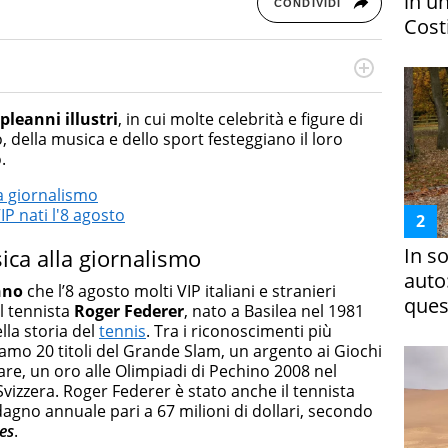
in un
CONDIVIDI
Costi
rketing Management e Google Digital Training su
lla creazione di contenuti in ottica SEO e dello sviluppo
leanni illustri
, in cui molte celebrità e figure di
 canali digitali.
 della musica e dello sport festeggiano il loro
.
la giornalismo
VIP nati l'8 agosto
In s
sica alla giornalismo
auto
nno
che l’8 agosto molti VIP italiani e stranieri
ques
l tennista
Roger Federer
, nato a Basilea nel 1981
lla storia del
tennis
. Tra i riconoscimenti più
amo 20 titoli del Grande Slam, un argento ai Giochi
are, un oro alle Olimpiadi di Pechino 2008 nel
vizzera. Roger Federer è stato anche il tennista
gno annuale pari a 67 milioni di dollari, secondo
es
.