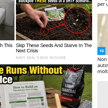
per 
Non 
auto
molto