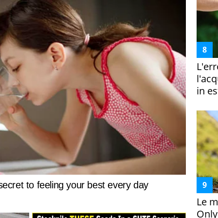
L'er
l'ac
in es
Le m
Only