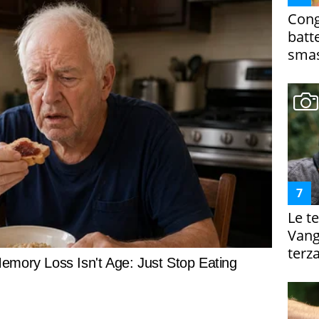
Cong
batt
smas
Le te
Vanga
terza