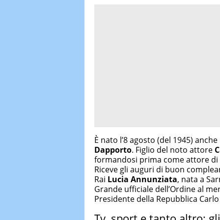
È nato l’8 agosto (del 1945) anch
Dapporto
. Figlio del noto attore
C
formandosi prima come attore di t
Riceve gli auguri di buon complean
Rai
Lucia Annunziata
, nata a Sar
Grande ufficiale dell’Ordine al meri
Presidente della Repubblica Carlo
Tv, sport e tanto altro: gli