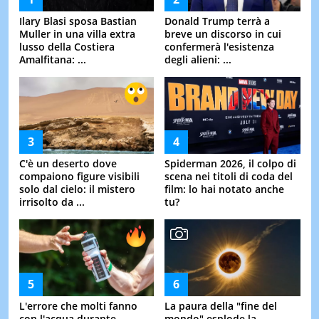
Ilary Blasi sposa Bastian
Donald Trump terrà a
Muller in una villa extra
breve un discorso in cui
lusso della Costiera
confermerà l'esistenza
Amalfitana: ...
degli alieni: ...
C'è un deserto dove
Spiderman 2026, il colpo di
compaiono figure visibili
scena nei titoli di coda del
solo dal cielo: il mistero
film: lo hai notato anche
irrisolto da ...
tu?
L'errore che molti fanno
La paura della "fine del
con l'acqua durante
mondo" esplode la