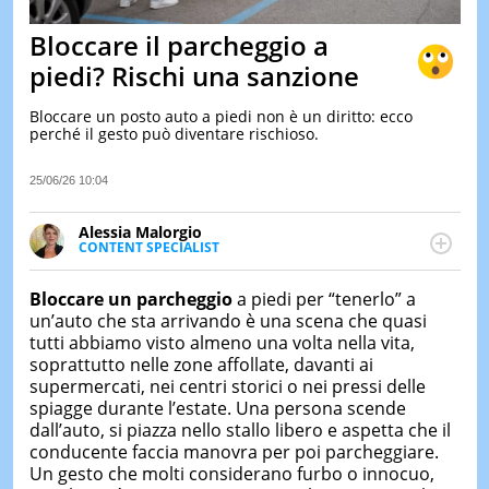
&
TEST
Bloccare il parcheggio a
MUSIC
piedi? Rischi una sanzione
&
SPETT
Bloccare un posto auto a piedi non è un diritto: ecco
perché il gesto può diventare rischioso.
LE
NOTIZI
DI
25/06/26 10:04
OGGI
Alessia Malorgio
LE
CONTENT SPECIALIST
NOTIZI
Ha conseguito un Master in Marketing Management
DI
IERI
e Google Digital Training su Marketing digitale. Si
Bloccare un
parcheggio
a piedi per “tenerlo” a
occupa della creazione di contenuti in ottica SEO e
un’auto che sta arrivando è una scena che quasi
CONTAT
dello sviluppo di strategie marketing attraverso
tutti abbiamo visto almeno una volta nella vita,
canali digitali.
soprattutto nelle zone affollate, davanti ai
supermercati, nei centri storici o nei pressi delle
spiagge durante l’estate. Una persona scende
dall’auto, si piazza nello stallo libero e aspetta che il
conducente faccia manovra per poi parcheggiare.
Un gesto che molti considerano furbo o innocuo,