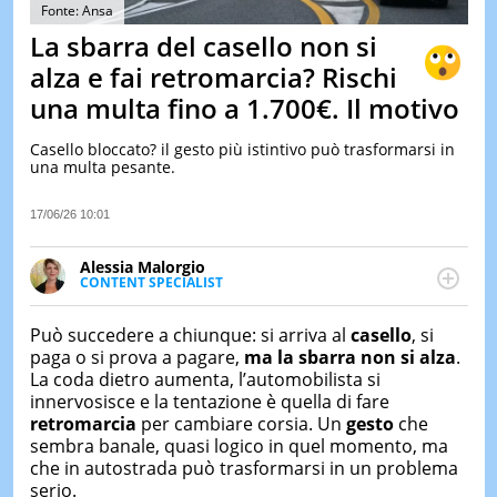
&
Fonte: Ansa
TEST
La sbarra del casello non si
MUSIC
alza e fai retromarcia? Rischi
&
una multa fino a 1.700€. Il motivo
SPETT
LE
Casello bloccato? il gesto più istintivo può trasformarsi in
NOTIZI
una multa pesante.
DI
OGGI
17/06/26 10:01
LE
NOTIZI
Alessia Malorgio
DI
CONTENT SPECIALIST
IERI
Ha conseguito un Master in Marketing Management
e Google Digital Training su Marketing digitale. Si
CONTAT
Può succedere a chiunque: si arriva al
casello
, si
occupa della creazione di contenuti in ottica SEO e
paga o si prova a pagare,
ma la sbarra non si alza
.
dello sviluppo di strategie marketing attraverso
La coda dietro aumenta, l’automobilista si
canali digitali.
innervosisce e la tentazione è quella di fare
retromarcia
per cambiare corsia. Un
gesto
che
sembra banale, quasi logico in quel momento, ma
che in autostrada può trasformarsi in un problema
serio.