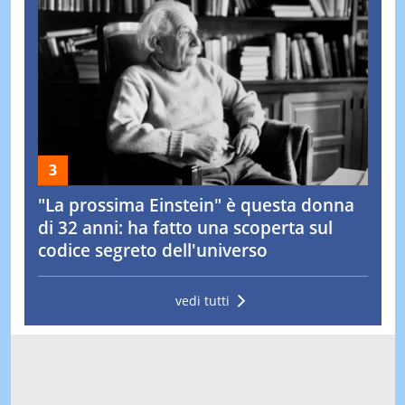
"La prossima Einstein" è questa donna
di 32 anni: ha fatto una scoperta sul
codice segreto dell'universo
vedi tutti