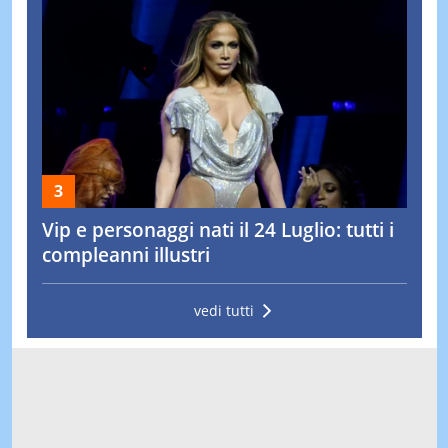
Vip e personaggi nati il 24 Luglio: tutti i
compleanni illustri
vedi tutti