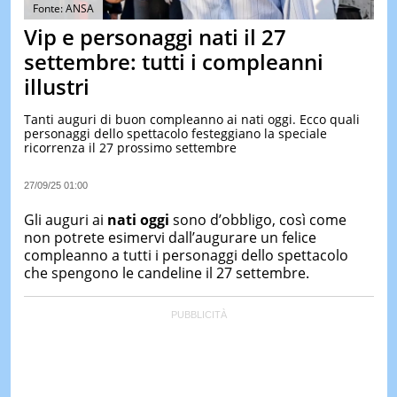
&
Fonte: ANSA
TEST
Vip e personaggi nati il 27
MUSIC
settembre: tutti i compleanni
&
illustri
SPETT
LE
Tanti auguri di buon compleanno ai nati oggi. Ecco quali
NOTIZI
personaggi dello spettacolo festeggiano la speciale
DI
ricorrenza il 27 prossimo settembre
OGGI
LE
27/09/25 01:00
NOTIZI
DI
Gli auguri ai
nati oggi
sono d’obbligo, così come
IERI
non potrete esimervi dall’augurare un felice
compleanno a tutti i personaggi dello spettacolo
CONTAT
che spengono le candeline il 27 settembre.