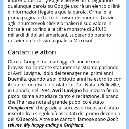
imprenditori Larry Page e Sergey Brin. Digitando
qualunque parola su Google uscirà un elenco di link
e informazioni legate a quella parola. Ormai è la
prima pagina di tutti i browser del mondo. Grazie
agli innumerevoli click giornalieri il suo valore in
borsa è salito fino alla cifra monstre di 249,19
miliardi di dollari americani, superando persino
un’azienda fortissima quale la Microsoft.
Cantanti e attori
Oltre a Google fra i nati oggi c’è anche una
bravissima cantante statunitense: stiamo parlando
di Avril Lavigne, idolo dei teenager nei primi anni
Duemila, quando a soli diciotto anni ha esordito con
il suo primo disco intitolato Let Go. Nata a Belleville,
in Canada, nel 1984,
Avril Lavigne
ha iniziato fin da
piccolissima a studiare canto e recitazione. Il brano
che l’ha resa nota al grande pubblico è stato
Complicated
, che grazie al successo riscosso è stato
inserito fra i singoli più ascoltati del primo decennio
del XXI secolo. Altre sue canzoni famose sono
Don’t
tell me
,
My happy ending
e
Girlfriend
.