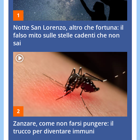
Notte San Lorenzo, altro che fortuna: il
falso mito sulle stelle cadenti che non
sai
Zanzare, come non farsi pungere: il
trucco per diventare immuni