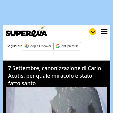
Seguici su:
Google Discover
Fonti preferite
NEWS
LOL
GULP
LOVE
7 Settembre, canonizzazione di Carlo
STORIE
Acutis: per quale miracolo è stato
VIDEO
fatto santo
WOW
POP
CURIOS
CINEM
& TV
QUIZ