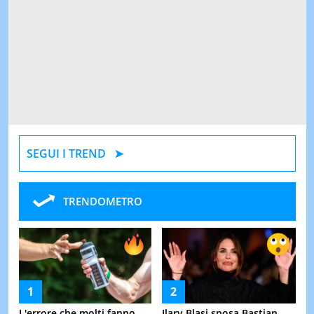
SEGUI I TREND
TRENDOMETRO
L'errore che molti fanno
Ilary Blasi sposa Bastian