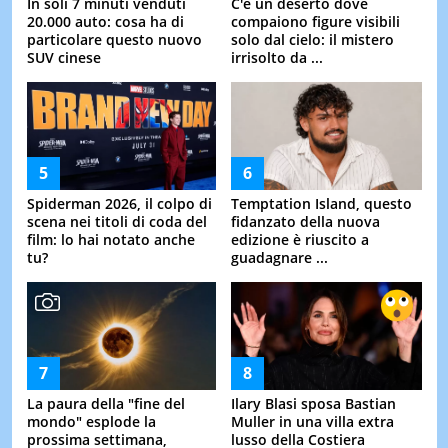
In soli 7 minuti venduti
C'è un deserto dove
20.000 auto: cosa ha di
compaiono figure visibili
particolare questo nuovo
solo dal cielo: il mistero
SUV cinese
irrisolto da ...
Spiderman 2026, il colpo di
Temptation Island, questo
scena nei titoli di coda del
fidanzato della nuova
film: lo hai notato anche
edizione è riuscito a
tu?
guadagnare ...
La paura della "fine del
Ilary Blasi sposa Bastian
mondo" esplode la
Muller in una villa extra
prossima settimana,
lusso della Costiera