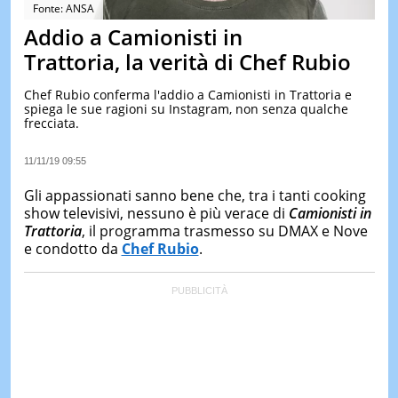
&
Fonte: ANSA
TEST
Addio a Camionisti in
MUSIC
Trattoria, la verità di Chef Rubio
&
SPETT
Chef Rubio conferma l'addio a Camionisti in Trattoria e
spiega le sue ragioni su Instagram, non senza qualche
LE
frecciata.
NOTIZI
DI
OGGI
11/11/19 09:55
LE
Gli appassionati sanno bene che, tra i tanti cooking
NOTIZI
show televisivi, nessuno è più verace di
Camionisti in
DI
Trattoria
, il programma trasmesso su DMAX e Nove
IERI
e condotto da
Chef Rubio
.
CONTAT