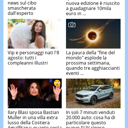
news sul cibo
nuova edizione è riuscito
smascherata
a guadagnare 10mila
dall'esperto
euro in ...
Vip e personaggi nati l'8
La paura della "fine del
agosto: tutti i
mondo" esplode la
compleanni illustri
prossima settimana,
quando tre agghiaccianti
eventi ...
Ilary Blasi sposa Bastian
In soli 7 minuti venduti
Muller in una villa extra
20.000 auto: cosa ha di
lusso della Costiera
particolare questo
Amalfitana: quanto costa
nuovo SUV cinese