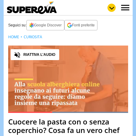
Seguici su:
Google Discover
Fonti preferite
HOME
CURIOSITÀ
NEWS
LOL
GULP
LOVE
Audio
STORIE
RIATTIVA L'AUDIO
VIDEO
WOW
POP
CURIOS
CINEM
& TV
QUIZ
&
TEST
Loaded
:
100.00%
Cuocere la pasta con o senza
Pause
Unmute
MUSIC
coperchio? Cosa fa un vero chef
&
SPETT