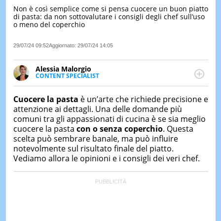
Non è così semplice come si pensa cuocere un buon piatto
LE
di pasta: da non sottovalutare i consigli degli chef sull’uso
NOTIZI
o meno del coperchio
DI
OGGI
29/07/24 09:52
Aggiornato:
29/07/24 14:05
LE
NOTIZI
Alessia Malorgio
DI
CONTENT SPECIALIST
IERI
Ha conseguito un Master in Marketing Management
e Google Digital Training su Marketing digitale. Si
CONTAT
Cuocere la pasta
è un’arte che richiede precisione e
occupa della creazione di contenuti in ottica SEO e
attenzione ai dettagli. Una delle domande più
dello sviluppo di strategie marketing attraverso
comuni tra gli appassionati di cucina è se sia meglio
canali digitali.
cuocere la pasta
con o senza coperchio
. Questa
scelta può sembrare banale, ma può influire
notevolmente sul risultato finale del piatto.
Vediamo allora le opinioni e i consigli dei veri chef.