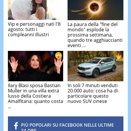
Vip e personaggi nati l'8
La paura della "fine del
agosto: tutti i
mondo" esplode la
compleanni illustri
prossima settimana,
quando tre agghiaccianti
eventi ...
Ilary Blasi sposa Bastian
In soli 7 minuti venduti
Muller in una villa extra
20.000 auto: cosa ha di
lusso della Costiera
particolare questo
Amalfitana: quanto costa
nuovo SUV cinese
...
PIÙ POPOLARI SU FACEBOOK NELLE ULTIME
24 ORE