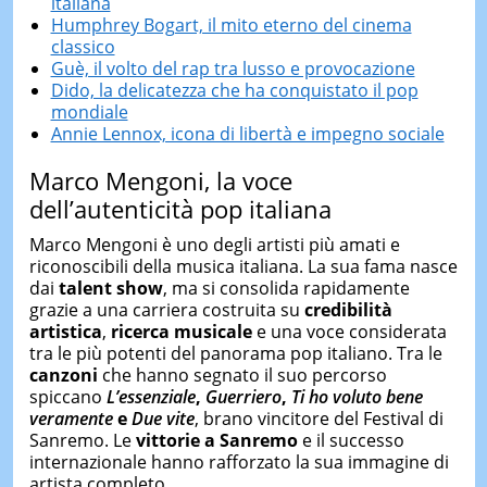
italiana
Humphrey Bogart, il mito eterno del cinema
classico
Guè, il volto del rap tra lusso e provocazione
Dido, la delicatezza che ha conquistato il pop
mondiale
Annie Lennox, icona di libertà e impegno sociale
Marco Mengoni
, la voce
dell’autenticità pop italiana
Marco Mengoni è uno degli artisti più amati e
riconoscibili della musica italiana. La sua fama nasce
dai
talent show
, ma si consolida rapidamente
grazie a una carriera costruita su
credibilità
artistica
,
ricerca musicale
e una voce considerata
tra le più potenti del panorama pop italiano. Tra le
canzoni
che hanno segnato il suo percorso
spiccano
L’essenziale
,
Guerriero
,
Ti ho voluto bene
veramente
e
Due vite
, brano vincitore del Festival di
Sanremo. Le
vittorie a Sanremo
e il successo
internazionale hanno rafforzato la sua immagine di
artista completo.