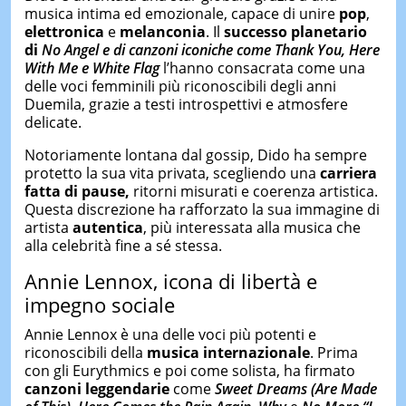
musica intima ed emozionale, capace di unire
pop
,
elettronica
e
melanconia
. Il
successo planetario
di
No Angel e di canzoni iconiche come Thank You, Here
With Me e White Flag
l’hanno consacrata come una
delle voci femminili più riconoscibili degli anni
Duemila, grazie a testi introspettivi e atmosfere
delicate.
Notoriamente lontana dal gossip, Dido ha sempre
protetto la sua vita privata, scegliendo una
carriera
fatta di pause,
ritorni misurati e coerenza artistica.
Questa discrezione ha rafforzato la sua immagine di
artista
autentica
, più interessata alla musica che
alla celebrità fine a sé stessa.
Annie Lennox
, icona di libertà e
impegno sociale
Annie Lennox è una delle voci più potenti e
riconoscibili della
musica internazionale
. Prima
con gli Eurythmics e poi come solista, ha firmato
canzoni leggendarie
come
Sweet Dreams (Are Made