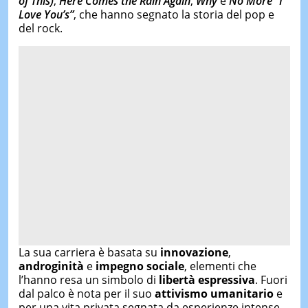
of This)
,
Here Comes the Rain Again
,
Why
e
No More “I
Love You’s”
, che hanno segnato la storia del pop e
del rock.
La sua carriera è basata su
innovazione
,
androginità
e
impegno sociale
, elementi che
l’hanno resa un simbolo di
libertà espressiva
. Fuori
dal palco è nota per il suo
attivismo umanitario
e
per una vita privata segnata da esperienze intense,