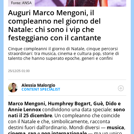
&
Fonte: ANSA
TEST
Auguri Marco Mengoni, il
MUSIC
compleanno nel giorno del
&
Natale: chi sono i vip che
SPETT
festeggiano con il cantante
LE
NOTIZI
DI
Cinque compleanni il giorno di Natale, cinque percorsi
OGGI
straordinari: tra musica, cinema e cultura pop, storie di
talento che hanno superato epoche, generi e confini
LE
NOTIZI
25/12/25 01:00
DI
IERI
Alessia Malorgio
CONTAT
CONTENT SPECIALIST
Ha conseguito un Master in Marketing Management
e Google Digital Training su Marketing digitale. Si
Marco Mengoni, Humphrey Bogart, Guè, Dido e
occupa della creazione di contenuti in ottica SEO e
Annie Lennox
condividono una data speciale:
sono
dello sviluppo di strategie marketing attraverso
nati il 25 dicembre
. Un compleanno che coincide
canali digitali.
con il Natale e che, simbolicamente, racconta
destini fuori dall’ordinario. Mondi diversi —
musica
,
cinema
,
rap
e
pop internazionale
— ma un unico