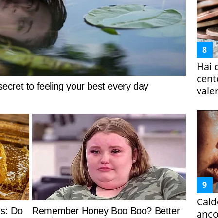
Hai 
cent
vale
Cald
ancor