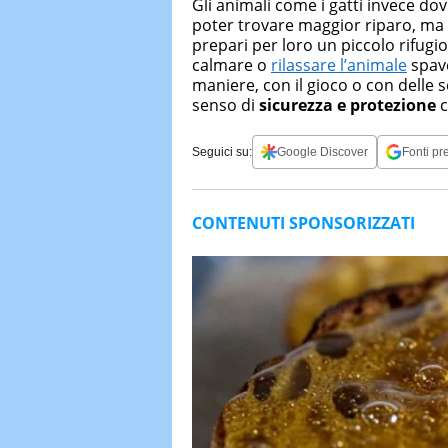
Gli animali come i gatti invece d
poter trovare maggior riparo, ma s
prepari per loro un piccolo rifugi
calmare o
rilassare l’animale
spave
maniere, con il gioco o con delle 
senso di
sicurezza e protezione
c
Seguici su:
Google Discover
Fonti pre