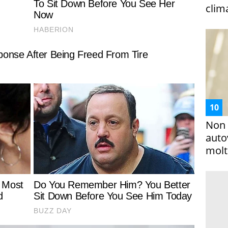
clim
Non 
auto
molto