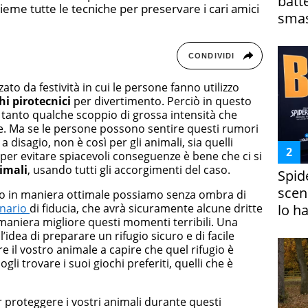
batt
eme tutte le tecniche per preservare i cari amici
smas
CONDIVIDI
zato da festività in cui le persone fanno utilizzo
hi pirotecnici
per divertimento. Perciò in questo
in tanto qualche scoppio di grossa intensità che
e. Ma se le persone possono sentire questi rumori
isagio, non è così per gli animali, sia quelli
ì per evitare spiacevoli conseguenze è bene che ci si
imali
, usando tutti gli accorgimenti del caso.
Spid
scena
o in maniera ottimale possiamo senza ombra di
lo h
inario
di fiducia, che avrà sicuramente alcune dritte
maniera migliore questi momenti terribili. Una
’idea di preparare un rifugio sicuro e di facile
 il vostro animale a capire che quel rifugio è
li trovare i suoi giochi preferiti, quelli che è
 proteggere i vostri animali durante questi