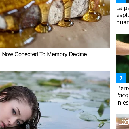
La p
espl
quan
L'er
l'ac
in es