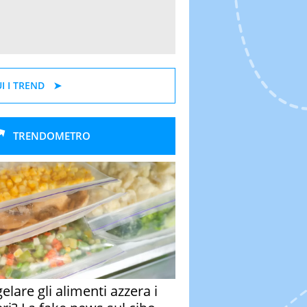
I I TREND
TRENDOMETRO
elare gli alimenti azzera i