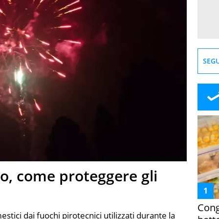
SEGU
o, come proteggere gli
Cong
ici dai fuochi pirotecnici utilizzati durante la