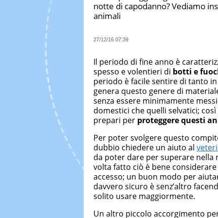
notte di capodanno? Vediamo insi
animali
27/12/16 07:39
Il periodo di fine anno è caratteriz
spesso e volentieri di
botti e fuoc
periodo è facile sentire di tanto 
genera questo genere di material
senza essere minimamente messi a d
domestici che quelli selvatici; cos
prepari per
proteggere questi an
Per poter svolgere questo compit
dubbio chiedere un aiuto al
veter
da poter dare per superare nella 
volta fatto ciò è bene considerare l
accesso; un buon modo per aiutare
davvero sicuro è senz’altro facendog
solito usare maggiormente.
Un altro piccolo accorgimento per