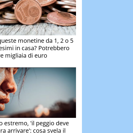
queste monetine da 1, 2 o 5
esimi in casa? Potrebbero
re migliaia di euro
o estremo, 'il peggio deve
a arrivare': cosa svela il