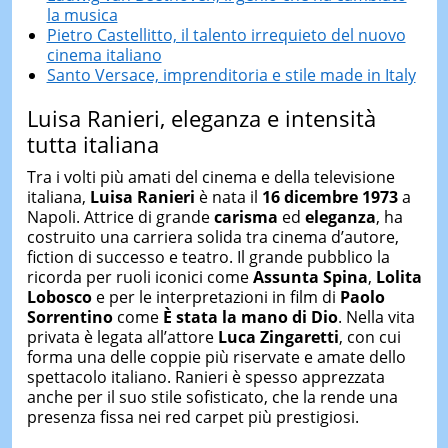
la musica
Pietro Castellitto, il talento irrequieto del nuovo
cinema italiano
Santo Versace, imprenditoria e stile made in Italy
Luisa Ranieri, eleganza e intensità
tutta italiana
Tra i volti più amati del cinema e della televisione
italiana,
Luisa Ranieri
è nata il
16 dicembre 1973
a
Napoli. Attrice di grande
carisma
ed
eleganza
, ha
costruito una carriera solida tra cinema d’autore,
fiction di successo e teatro. Il grande pubblico la
ricorda per ruoli iconici come
Assunta Spina
,
Lolita
Lobosco
e per le interpretazioni in film di
Paolo
Sorrentino
come
È stata la mano di Dio
. Nella vita
privata è legata all’attore
Luca Zingaretti
, con cui
forma una delle coppie più riservate e amate dello
spettacolo italiano. Ranieri è spesso apprezzata
anche per il suo stile sofisticato, che la rende una
presenza fissa nei red carpet più prestigiosi.