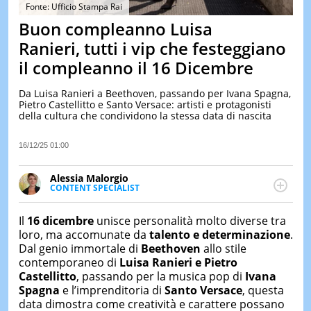
&
Fonte: Ufficio Stampa Rai
TEST
Buon compleanno Luisa
MUSIC
Ranieri, tutti i vip che festeggiano
&
il compleanno il 16 Dicembre
SPETT
LE
Da Luisa Ranieri a Beethoven, passando per Ivana Spagna,
NOTIZI
Pietro Castellitto e Santo Versace: artisti e protagonisti
DI
della cultura che condividono la stessa data di nascita
OGGI
LE
16/12/25 01:00
NOTIZI
DI
Alessia Malorgio
IERI
CONTENT SPECIALIST
Ha conseguito un Master in Marketing Management
CONTAT
e Google Digital Training su Marketing digitale. Si
Il
16 dicembre
unisce personalità molto diverse tra
occupa della creazione di contenuti in ottica SEO e
loro, ma accomunate da
talento e
determinazione
.
dello sviluppo di strategie marketing attraverso
Dal genio immortale di
Beethoven
allo stile
canali digitali.
contemporaneo di
Luisa Ranieri e Pietro
Castellitto
, passando per la musica pop di
Ivana
Spagna
e l’imprenditoria di
Santo Versace
, questa
data dimostra come creatività e carattere possano