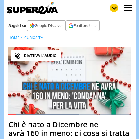
Seguici su:
Google Discover
Fonti preferite
HOME
CURIOSITÀ
NEWS
LOL
GULP
LOVE
Audio
STORIE
RIATTIVA L'AUDIO
VIDEO
WOW
POP
CURIOS
CINEM
& TV
QUIZ
&
TEST
Loaded
:
57.47%
Chi è nato a Dicembre ne
Pause
Unmute
MUSIC
avrà 160 in meno: di cosa si tratta
&
SPETT