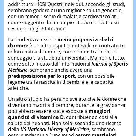
addirittura i 105! Questi individui, secondo gli studi,
sembrano godere di una migliore salute generale,
con un minor rischio di malattie cardiovascolari,
come suggerito da un ampio studio condotto su
residenti negli Stati Uniti.
La tendenza a essere
meno propensi a sbalzi
d’umore
è un altro aspetto notevole riscontrato tra
coloro nati a dicembre, come dimostrato da un
sondaggio tra studenti universitari. Ma non è tutto:
come sottolineato dall’International
Journal of Sports
Medicine
, sembrano anche avere una
predisposizione per lo sport
, con un possibile
legame tra la nascita in dicembre e le capacità
atletiche.
Un altro studio ha persino svelato che le donne che
diventano madri a dicembre, durante la gravidanza,
potrebbero essere state esposte a
maggiori
quantità di vitamina D
, contribuendo così alla
salute dei neonati. Non solo: secondo una ricerca
della
US National Library of Medicine
, sembrano
essere individui più inclini ad
essere
mattinieri
,