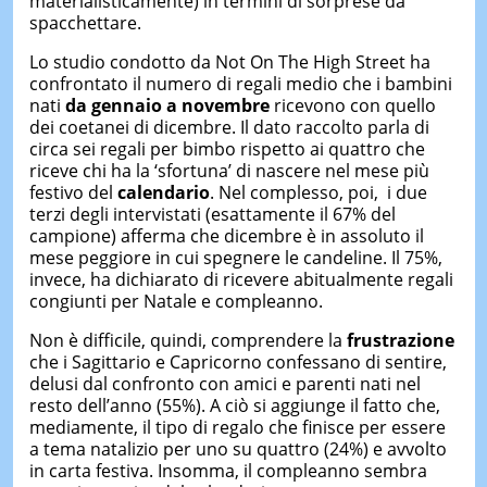
materialisticamente) in termini di sorprese da
spacchettare.
Lo studio condotto da Not On The High Street ha
confrontato il numero di regali medio che i bambini
nati
da gennaio a novembre
ricevono con quello
dei coetanei di dicembre. Il dato raccolto parla di
circa sei regali per bimbo rispetto ai quattro che
riceve chi ha la ‘sfortuna’ di nascere nel mese più
festivo del
calendario
. Nel complesso, poi, i due
terzi degli intervistati (esattamente il 67% del
campione) afferma che dicembre è in assoluto il
mese peggiore in cui spegnere le candeline. Il 75%,
invece, ha dichiarato di ricevere abitualmente regali
congiunti per Natale e compleanno.
Non è difficile, quindi, comprendere la
frustrazione
che i Sagittario e Capricorno confessano di sentire,
delusi dal confronto con amici e parenti nati nel
resto dell’anno (55%). A ciò si aggiunge il fatto che,
mediamente, il tipo di regalo che finisce per essere
a tema natalizio per uno su quattro (24%) e avvolto
in carta festiva. Insomma, il compleanno sembra