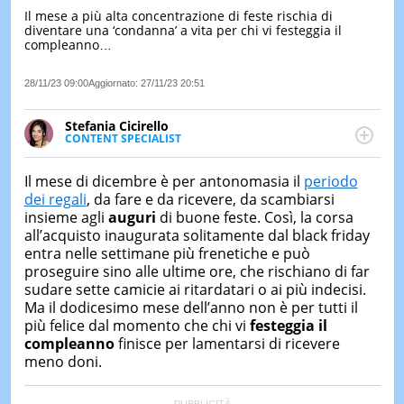
Il mese a più alta concentrazione di feste rischia di
LE
diventare una ‘condanna’ a vita per chi vi festeggia il
NOTIZI
compleanno…
DI
OGGI
28/11/23 09:00
Aggiornato:
27/11/23 20:51
LE
NOTIZI
Stefania Cicirello
DI
CONTENT SPECIALIST
IERI
Content writer, video editor e fotografa, ha
conseguito un Master in Digital & Social Media
CONTAT
Il mese di dicembre è per antonomasia il
periodo
Marketing. Scrive articoli in ottica SEO e realizza
dei regali
, da fare e da ricevere, da scambiarsi
contenuti per social media, con focus su Costume &
insieme agli
auguri
di buone feste. Così, la corsa
Società, Moda e Bellezza.
all’acquisto inaugurata solitamente dal black friday
entra nelle settimane più frenetiche e può
proseguire sino alle ultime ore, che rischiano di far
sudare sette camicie ai ritardatari o ai più indecisi.
Ma il dodicesimo mese dell’anno non è per tutti il
più felice dal momento che chi vi
festeggia il
compleanno
finisce per lamentarsi di ricevere
meno doni.