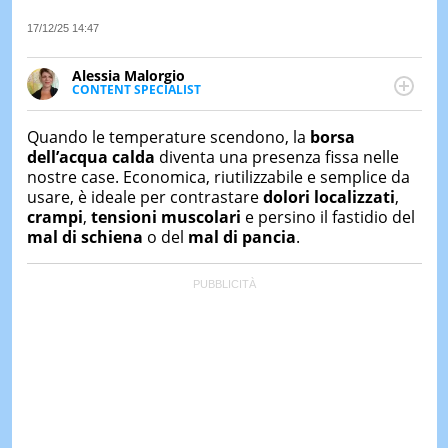
&
TEST
17/12/25 14:47
MUSIC
Alessia Malorgio
&
CONTENT SPECIALIST
SPETT
Ha conseguito un Master in Marketing Management
e Google Digital Training su Marketing digitale. Si
LE
Quando le temperature scendono, la
borsa
occupa della creazione di contenuti in ottica SEO e
NOTIZI
dell’acqua calda
diventa una presenza fissa nelle
DI
dello sviluppo di strategie marketing attraverso
nostre case. Economica, riutilizzabile e semplice da
OGGI
canali digitali.
usare, è ideale per contrastare
dolori localizzati
,
LE
crampi
,
tensioni muscolari
e persino il fastidio del
NOTIZI
mal di schiena
o del
mal di pancia
.
DI
IERI
CONTAT