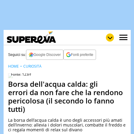
Seguici su:
Google Discover
Fonti preferite
HOME
CURIOSITÀ
NEWS
Fonte: 123rf
LOL
GULP
LOVE
Borsa dell'acqua calda: gli
STORIE
errori da non fare che la rendono
VIDEO
pericolosa (il secondo lo fanno
WOW
POP
CURIOS
tutti)
CINEM
La borsa dell’acqua calda è uno degli accessori più amati
& TV
dell’inverno: allevia i dolori muscolari, combatte il freddo e
ci regala momenti di relax sul divano
QUIZ