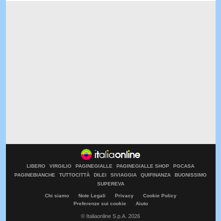
LIBERO
VIRGILIO
PAGINEGIALLE
PAGINEGIALLE SHOP
PGCASA
PAGINEBIANCHE
TUTTOCITTÀ
DILEI
SIVIAGGIA
QUIFINANZA
BUONISSIMO
SUPEREVA
Chi siamo
Note Legali
Privacy
Cookie Policy
Preferenze sui cookie
Aiuto
© Italiaonline S.p.A. 2026