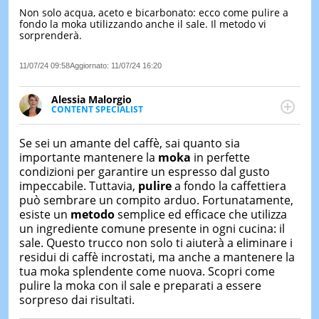
Non solo acqua, aceto e bicarbonato: ecco come pulire a
LE
fondo la moka utilizzando anche il sale. Il metodo vi
NOTIZI
sorprenderà.
DI
OGGI
11/07/24 09:58
Aggiornato:
11/07/24 16:20
LE
NOTIZI
Alessia Malorgio
DI
CONTENT SPECIALIST
IERI
Ha conseguito un Master in Marketing Management
e Google Digital Training su Marketing digitale. Si
CONTAT
Se sei un amante del caffè, sai quanto sia
occupa della creazione di contenuti in ottica SEO e
importante mantenere la
moka
in perfette
dello sviluppo di strategie marketing attraverso
condizioni per garantire un espresso dal gusto
canali digitali.
impeccabile. Tuttavia,
pulire
a fondo la caffettiera
può sembrare un compito arduo. Fortunatamente,
esiste un
metodo
semplice ed efficace che utilizza
un ingrediente comune presente in ogni cucina: il
sale. Questo trucco non solo ti aiuterà a eliminare i
residui di caffè incrostati, ma anche a mantenere la
tua moka splendente come nuova. Scopri come
pulire la moka con il sale e preparati a essere
sorpreso dai risultati.