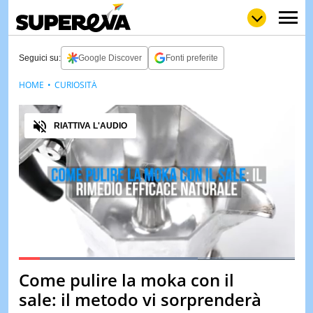
Seguici su:
Google Discover
Fonti preferite
HOME
CURIOSITÀ
NEWS
LOL
GULP
LOVE
Audio
STORIE
RIATTIVA L'AUDIO
VIDEO
WOW
POP
CURIOS
CINEM
& TV
QUIZ
&
TEST
Loaded
:
64.98%
Come pulire la moka con il
Pause
Unmute
MUSIC
sale: il metodo vi sorprenderà
&
SPETT