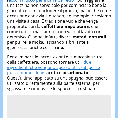
(
ecco il trucco per il caffè perfetto
). Sorseggiarne
una tazzina non serve solo per cominciare bene la
giornata o per concludere il pranzo, ma anche come
occasione conviviale quando, ad esempio, riceviamo
una visita a casa. E tradizione vuole che venga
preparato con la
caffettiera napoletana
, che –
come tutti ormai sanno – non va mai lavata con il
detersivo. Ci sono, infatti, diversi
metodi naturali
per pulire la moka, lasciandola brillante e
igienizzata, anche con il
sale
.
Per eliminare le incrostazioni e le macchie scure
dalla caffettiera, possono tornare utili
due
ingredienti che vengono spesso utilizzati per le
pulizia domestiche
:
aceto e bicarbonato
.
Quest’ultimo, applicato su una spugna, può essere
utilizzato direttamente sulla parte esterna, per
sgrassare e rimuovere lo sporco più ostinato.