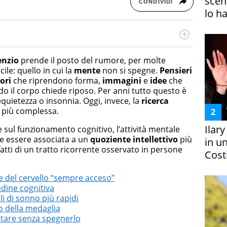
scena
CONDIVIDI
lo h
rketing Management e Google Digital Training su
lla creazione di contenuti in ottica SEO e dello sviluppo
enzio
prende il posto del rumore, per molte
 canali digitali.
ile: quello in cui la
mente
non si spegne.
Pensieri
ori
che riprendono forma,
immagini
e
idee
che
 il corpo chiede riposo. Per anni tutto questo è
quietezza o insonnia. Oggi, invece, la
ricerca
 più complessa.
Ilar
 sul funzionamento cognitivo, l’attività mentale
e essere associata a un
quoziente intellettivo
più
in un
fatti di un tratto ricorrente osservato in persone
Costi
e del cervello “sempre acceso”
udine cognitiva
li di sonno più rapidi
io della medaglia
entare senza spegnerlo