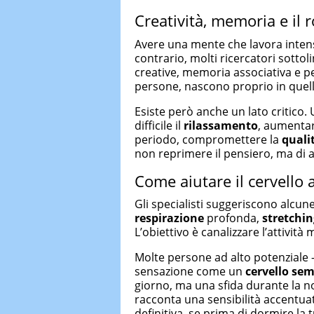
Creatività, memoria e il 
Avere una mente che lavora intens
contrario, molti ricercatori sotto
creative, memoria associativa e pen
persone, nascono proprio in quell
Esiste però anche un lato critico.
difficile il
rilassamento
, aumentar
periodo, compromettere la
quali
non reprimere il pensiero, ma di 
Come aiutare il cervello 
Gli specialisti suggeriscono alcun
respirazione
profonda,
stretchin
L’obiettivo è canalizzare l’attività
Molte persone ad alto potenziale 
sensazione come un
cervello se
giorno, ma una sfida durante la 
racconta una sensibilità accentua
definitiva, se prima di dormire la 