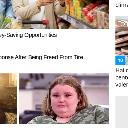
clim
Hai 
cent
vale