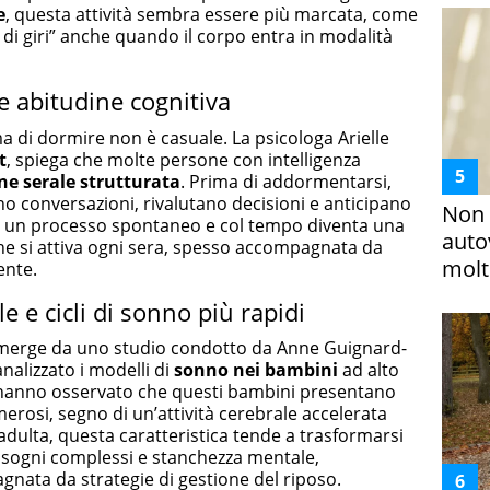
e
, questa attività sembra essere più marcata, come
e di giri” anche quando il corpo entra in modalità
e abitudine cognitiva
 di dormire non è casuale. La psicologa Arielle
t
, spiega che molte persone con intelligenza
one serale strutturata
. Prima di addormentarsi,
no conversazioni, rivalutano decisioni e anticipano
Non 
È un processo spontaneo e col tempo diventa una
auto
che si attiva ogni sera, spesso accompagnata da
molto
ente.
e e cicli di sonno più rapidi
emerge da uno studio condotto da Anne Guignard-
nalizzato i modelli di
sonno nei bambini
ad alto
ri hanno osservato che questi bambini presentano
merosi, segno di un’attività cerebrale accelerata
 adulta, questa caratteristica tende a trasformarsi
, sogni complessi e stanchezza mentale,
nata da strategie di gestione del riposo.