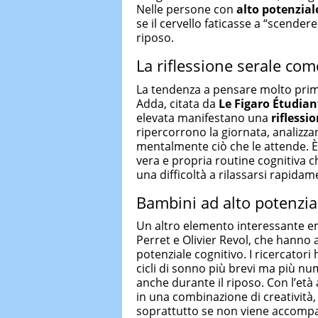
Nelle persone con
alto potenzial
se il cervello faticasse a “scender
riposo.
La riflessione serale com
La tendenza a pensare molto prima
Adda, citata da
Le Figaro Étudian
elevata manifestano una
riflessi
ripercorrono la giornata, analizza
mentalmente ciò che le attende. 
vera e propria routine cognitiva 
una difficoltà a rilassarsi rapidam
Bambini ad alto potenzial
Un altro elemento interessante 
Perret e Olivier Revol, che hanno a
potenziale cognitivo. I ricercato
cicli di sonno più brevi ma più nu
anche durante il riposo. Con l’età
in una combinazione di creatività
soprattutto se non viene accompag