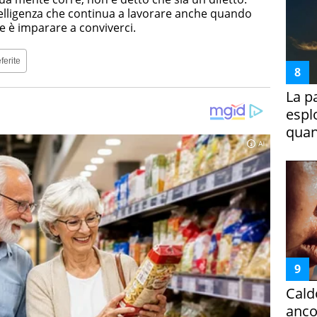
telligenza che continua a lavorare anche quando
te è imparare a conviverci.
ferite
La p
espl
quan
Cald
ancor