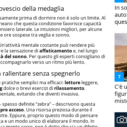
In s
rovescio della medaglia
auto
amente prima di dormire non è solo un limite. Al
ques
lineano che questa condizione favorisce capacità
siero laterale. Le intuizioni migliori, per alcune
e ore sospese tra veglia e sonno.
 Un’attività mentale costante può rendere più
e la sensazione di
affaticamento
e, nel lungo
tà del sonno
. Per questo gli esperti consigliano di
accompagnarlo verso un ritmo più lento.
a rallentare senza spegnerlo
e pratiche semplici ma efficaci:
letture
leggere,
C'è 
g
dolce o brevi esercizi di
rilassamento
.
figur
 mentale, evitando che diventi invasiva.
miste
– spesso definite “zebra” – descrivono questa
mpre acceso
. Una risorsa preziosa durante il
notte. Eppure, proprio questo modo di pensare
ta e un modo unico di elaborare il mondo. In
tua mente corre, non è detto che sia un difetto.