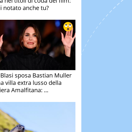
 nei titoli di coda del film:
ai notato anche tu?
y Blasi sposa Bastian Muller
a villa extra lusso della
era Amalfitana: ...