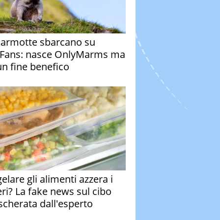
armotte sbarcano su
Fans: nasce OnlyMarms ma
un fine benefico
elare gli alimenti azzera i
eri? La fake news sul cibo
cherata dall'esperto