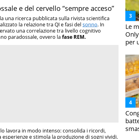
ssale e del cervello “sempre acceso”
 una ricerca pubblicata sulla rivista scientifica
alizzato la relazione tra QI e fasi del
sonno
. In
Le m
ervato una correlazione tra livello cognitivo
Only
nno paradossale, ovvero la
fase REM.
per 
Cong
batt
smas
lo lavora in modo intenso: consolida i ricordi,
a esperienze e stimola la produzione di sogni vividi.