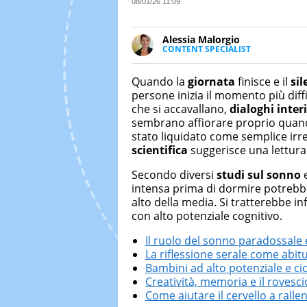
08/01/26 11:09
Alessia Malorgio
CONTENT SPECIALIST
Ha conseguito un Master in Ma
Marketing digitale. Si occupa de
Quando la
giornata
finisce e il
sil
di strategie marketing attraverso
persone inizia il momento più diffic
che si accavallano,
dialoghi interi
sembrano affiorare proprio quando
stato liquidato come semplice irre
scientifica
suggerisce una lettura
Secondo diversi
studi sul sonno
e
intensa prima di dormire potrebb
alto della media. Si tratterebbe in
con alto potenziale cognitivo.
Il ruolo del sonno paradossale 
La riflessione serale come abit
Bambini ad alto potenziale e cic
Creatività, memoria e il rovesc
Come aiutare il cervello a rall