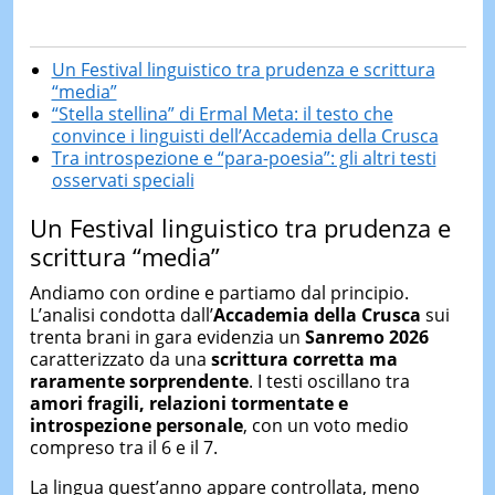
Un Festival linguistico tra prudenza e scrittura
“media”
“Stella stellina” di Ermal Meta: il testo che
convince i linguisti dell’Accademia della Crusca
Tra introspezione e “para-poesia”: gli altri testi
osservati speciali
Un Festival linguistico tra prudenza e
scrittura “media”
Andiamo con ordine e partiamo dal principio.
L’analisi condotta dall’
Accademia della Crusca
sui
trenta brani in gara evidenzia un
Sanremo 2026
caratterizzato da una
scrittura corretta ma
raramente sorprendente
. I testi oscillano tra
amor
i
fragil
i
, relazioni tormentate e
introspezione personale
, con un voto medio
compreso tra il 6 e il 7.
La lingua quest’anno appare controllata, meno