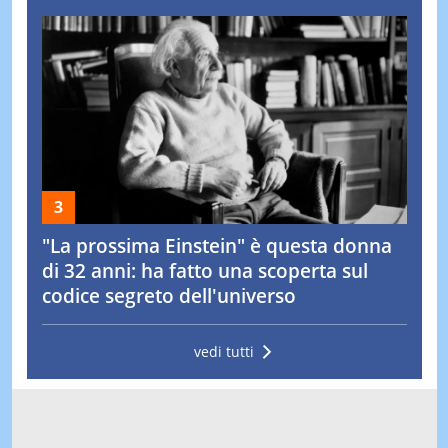
"La prossima Einstein" è questa donna
di 32 anni: ha fatto una scoperta sul
codice segreto dell'universo
vedi tutti