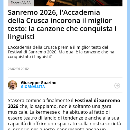
&
Fonte: ANSA
TEST
Sanremo 2026, l'Accademia
MUSIC
della Crusca incorona il miglior
&
testo: la canzone che conquista i
SPETT
linguisti
LE
NOTIZI
DI
L’Accademia della Crusca premia il miglior testo del
OGGI
Festival di Sanremo 2026. Ma qual è la canzone che ha
conquistato i linguisti?
LE
NOTIZI
24/02/26 20:52
DI
IERI
Giuseppe Guarino
CONTAT
GIORNALISTA
Ph(D) in Diritto Comparato e processi di
integrazione e attivo nel campo della ricerca, in
Stasera comincia finalmente il
Festival di Sanremo
particolare sulla Storia contemporanea di America
2026
che, lo sappiamo, non è soltanto una gara
Latina e Spagna. Collabora con numerose testate ed
musicale. La kermesse ci ha abituato al fatto di
è presidente dell'Associazione Culturale "La
essere teatro di lancio di tendenze e anche alla sua
Biblioteca del Sannio".
capacità di offrire uno spaccato sulla nostra società
e, proprio per questo, rappresenta anche un