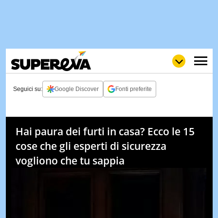
Seguici su:
Google Discover
Fonti preferite
NEWS
LOL
GULP
LOVE
Hai paura dei furti in casa? Ecco le 15
STORIE
cose che gli esperti di sicurezza
VIDEO
vogliono che tu sappia
WOW
POP
CURIOS
CINEM
& TV
QUIZ