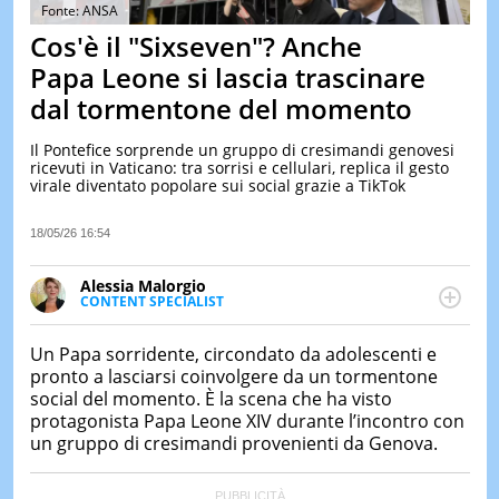
&
Fonte: ANSA
TEST
Cos'è il "Sixseven"? Anche
MUSIC
Papa Leone si lascia trascinare
&
dal tormentone del momento
SPETT
LE
Il Pontefice sorprende un gruppo di cresimandi genovesi
NOTIZI
ricevuti in Vaticano: tra sorrisi e cellulari, replica il gesto
DI
virale diventato popolare sui social grazie a TikTok
OGGI
LE
18/05/26 16:54
NOTIZI
DI
Alessia Malorgio
IERI
CONTENT SPECIALIST
Ha conseguito un Master in Marketing Management
CONTAT
e Google Digital Training su Marketing digitale. Si
Un Papa sorridente, circondato da adolescenti e
occupa della creazione di contenuti in ottica SEO e
pronto a lasciarsi coinvolgere da un tormentone
dello sviluppo di strategie marketing attraverso
social del momento. È la scena che ha visto
canali digitali.
protagonista
Papa Leone XIV
durante l’incontro con
un gruppo di cresimandi provenienti da
Genova
.