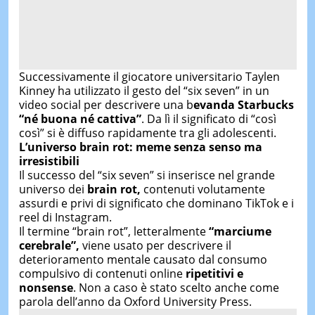
Successivamente il giocatore universitario
Taylen
Kinney
ha utilizzato il gesto del “six seven” in un
video social per descrivere una b
evanda Starbucks
“né buona né cattiva”
. Da lì il significato di “così
così” si è diffuso rapidamente tra gli adolescenti.
L’universo brain rot: meme senza senso ma
irresistibili
Il successo del “six seven” si inserisce nel grande
universo dei
brain rot,
contenuti volutamente
assurdi e privi di significato che dominano TikTok e i
reel di Instagram.
Il termine “brain rot”, letteralmente
“marciume
cerebrale”,
viene usato per descrivere il
deterioramento mentale causato dal consumo
compulsivo di contenuti online
ripetitivi e
nonsense
. Non a caso è stato scelto anche come
parola dell’anno da
Oxford University Press
.