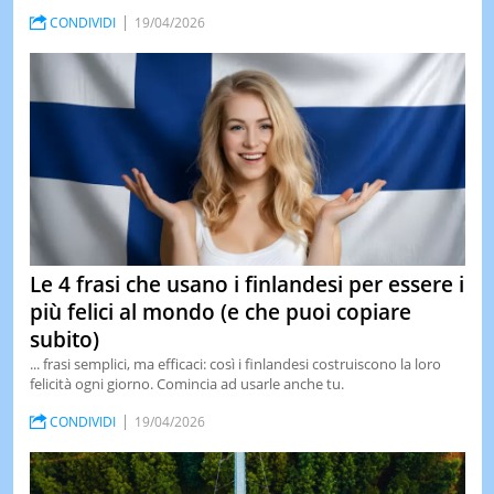
CONDIVIDI
19/04/2026
LE
NOTIZI
DI
OGGI
LE
NOTIZI
DI
IERI
CONTAT
Le 4 frasi che usano i finlandesi per essere i
più felici al mondo (e che puoi copiare
subito)
... frasi semplici, ma efficaci: così i finlandesi costruiscono la loro
felicità ogni giorno. Comincia ad usarle anche tu.
CONDIVIDI
19/04/2026