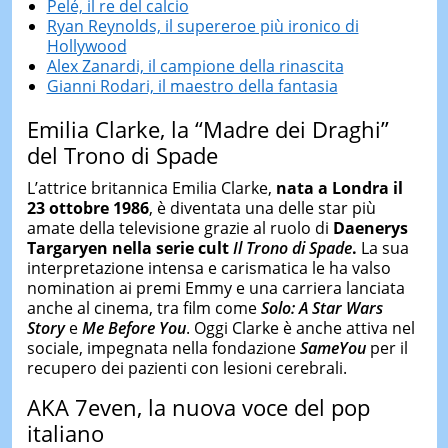
Pelé, il re del calcio
Ryan Reynolds, il supereroe più ironico di
Hollywood
Alex Zanardi, il campione della rinascita
Gianni Rodari, il maestro della fantasia
Emilia Clarke, la “Madre dei Draghi”
del Trono di Spade
L’attrice britannica Emilia Clarke,
nata a Londra il
23 ottobre 1986
, è diventata una delle star più
amate della televisione grazie al ruolo di
Daenerys
Targaryen nella serie cult
Il Trono di Spade
.
La sua
interpretazione intensa e carismatica le ha valso
nomination ai premi Emmy e una carriera lanciata
anche al cinema, tra film come
Solo: A Star Wars
Story
e
Me Before You
. Oggi Clarke è anche attiva nel
sociale, impegnata nella fondazione
SameYou
per il
recupero dei pazienti con lesioni cerebrali.
AKA 7even, la nuova voce del pop
italiano