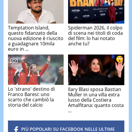
Temptation Island,
Spiderman 2026, il colpo
questo fidanzato della
di scena nei titoli di coda
nuova edizione è riuscito
del film: lo hai notato
a guadagnare 10mila
anche tu?
euro in ...
Lo 'strano' destino di
Ilary Blasi sposa Bastian
Franco Baresi: uno
Muller in una villa extra
scarto che cambiò la
lusso della Costiera
storia del calcio
Amalfitana: quanto costa
...
PIÙ POPOLARI SU FACEBOOK NELLE ULTIME