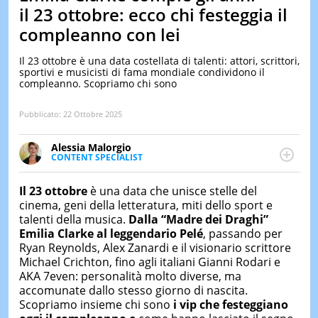
&
il 23 ottobre: ecco chi festeggia il
TEST
compleanno con lei
MUSIC
&
Il 23 ottobre è una data costellata di talenti: attori, scrittori,
SPETT
sportivi e musicisti di fama mondiale condividono il
compleanno. Scopriamo chi sono
LE
NOTIZI
DI
Pubblicato:
22 Ottobre 2025
OGGI
Alessia Malorgio
LE
CONTENT SPECIALIST
NOTIZI
Ha conseguito un Master in Marketing Management
DI
e Google Digital Training su Marketing digitale. Si
IERI
Il 23 ottobre
è una data che unisce stelle del
occupa della creazione di contenuti in ottica SEO e
cinema, geni della letteratura, miti dello sport e
dello sviluppo di strategie marketing attraverso
CONTAT
talenti della musica.
Dalla “Madre dei Draghi”
canali digitali.
Emilia Clarke al leggendario Pelé
, passando per
Ryan Reynolds, Alex Zanardi e il visionario scrittore
Michael Crichton, fino agli italiani Gianni Rodari e
AKA 7even: personalità molto diverse, ma
accomunate dallo stesso giorno di nascita.
Scopriamo insieme chi sono
i vip che festeggiano